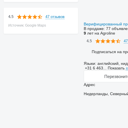
47 отзывов
4.5
Верифицированный п
Источник: Google Maps
В продаже:
77 объявле
9
лет на Agroline
47
4.5
Подписаться на пр
Языки:
английский, ни
+31 6 463...
Показать
+
Перезвонит
Адрес
Нидерланды, Северный 