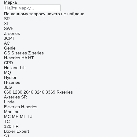
Марка
По данному запросу ничего не найдено
SR
XL
SWE
Z-series
JCPT
AC
Genie
GS
S series
Z series
H-series
HA
HT
CPD
Holland Lift
MQ
Hyster
H-series
JLG
660
1230
2646
3246
3369
R-series
A-series
SR
Linde
E-series
H-series
Manitou
MC
MH
MT
TJ
TC
120
HR
Boxer
Expert
SJ