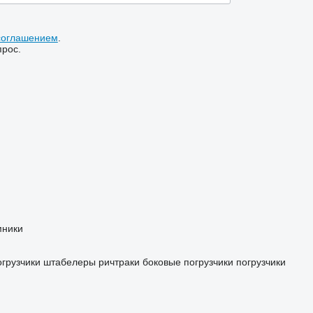
соглашением
.
прос.
мники
огрузчики
штабелеры
ричтраки
боковые погрузчики
погрузчики