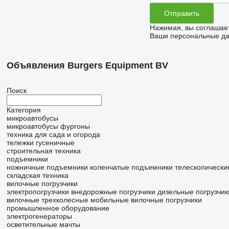
Нажимая, вы соглашае
Ваши персональные дан
Объявления Burgers Equipment BV
Поиск
Категория
микроавтобусы
микроавтобусы фургоны
техника для сада и огорода
тележки гусеничные
строительная техника
подъемники
ножничные подъемники
коленчатые подъемники
телескопически
складская техника
вилочные погрузчики
электропогрузчики
внедорожные погрузчики
дизельные погрузчик
вилочные трехколесные
мобильные вилочные погрузчики
промышленное оборудование
электрогенераторы
осветительные мачты