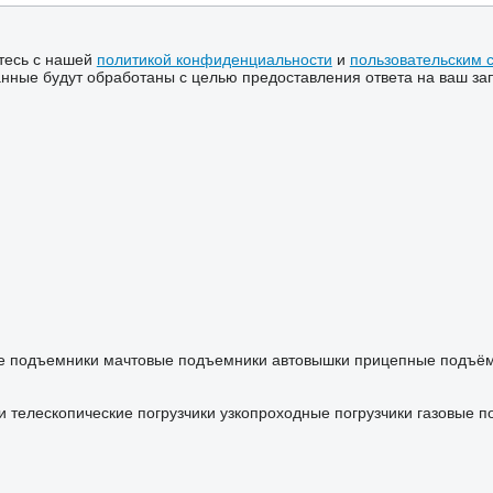
тесь с нашей
политикой конфиденциальности
и
пользовательским 
ные будут обработаны с целью предоставления ответа на ваш за
е подъемники
мачтовые подъемники
автовышки
прицепные подъё
и
телескопические погрузчики
узкопроходные погрузчики
газовые п