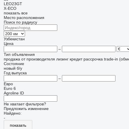
LEO23GT
X-ECO
показать все
Место расположения
Поиск по радиусу
Узбекистан
Цена
–
Тип объявления
продажа
от производителя
лизинг
кредит
рассрочка
trade-in (об
Состояние
новый
б/у
Год выпуска
–
Евро
Euro 6
Agroline ID
Не хватает фильтров?
Предложить изменение
Найдено:
-
показать