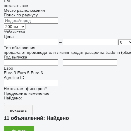
FM
показать все
Место расположения
Поиск по радиусу
Узбекистан
Цена
–
Тип объявления
продажа
от производителя
лизинг
кредит
рассрочка
trade-in (об
Год выпуска
–
Евро
Euro 3
Euro 5
Euro 6
Agroline ID
Не хватает фильтров?
Предложить изменение
Найдено:
-
показать
11 объявлений:
Найдено
Фильтр