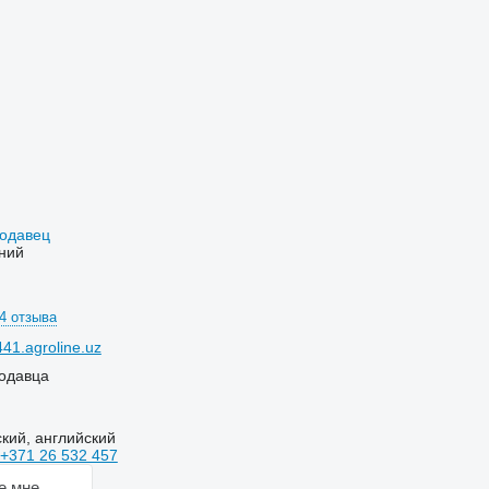
родавец
ний
4 отзыва
41.agroline.uz
одавца
кий, английский
+371 26 532 457
е мне