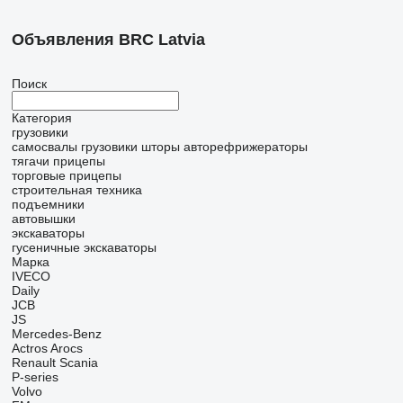
Объявления BRC Latvia
Поиск
Категория
грузовики
самосвалы
грузовики шторы
авторефрижераторы
тягачи
прицепы
торговые прицепы
строительная техника
подъемники
автовышки
экскаваторы
гусеничные экскаваторы
Марка
IVECO
Daily
JCB
JS
Mercedes-Benz
Actros
Arocs
Renault
Scania
P-series
Volvo