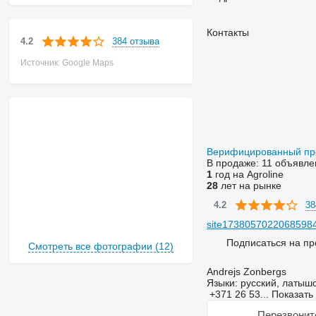
Контакты
384 отзыва
4.2
Источник: Google Maps
Верифицированный п
В продаже:
11 объявле
1
год на Agroline
28
лет на рынке
38
4.2
site17380570220685984
Подписаться на пр
Смотреть все фотографии (12)
Andrejs Zonbergs
Языки:
русский, латышс
+371 26 53...
Показать
Перезвонит