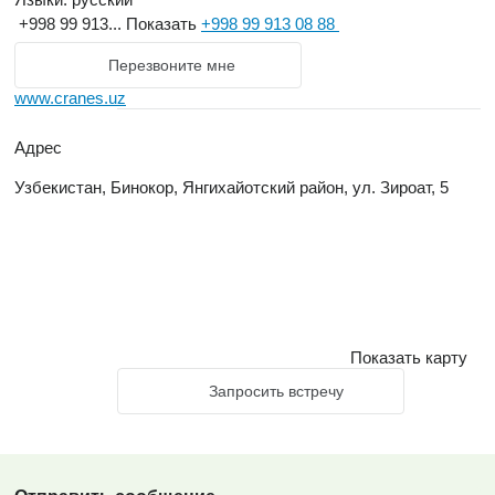
+998 99 913...
Показать
+998 99 913 08 88
укрупнительную сборку и качественную смазку узлов, что
позволяет затрачивать минимум времени и сил при монтаже
Перезвоните мне
непосредственно в месте установки. Завод кран-балок
www.cranes.uz
“Bogdo Cranes” предлагает купить оборудование по
доступным ценам, не переплачивая посредникам, и
Адрес
гарантирует преимущества и выгодные условия сделки для
Узбекистан, Бинокор, Янгихайотский район, ул. Зироат, 5
заказчиков.
Изготовление высококачественных
кран-балок в Узбекистане
балок в Узбекистане
Показать карту
Запросить встречу