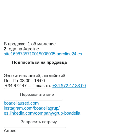
В продаже:
1 объявление
2
года на Agroline
site1698735710019008005.agroline24.es
Подписаться на продавца
Языки:
испанский, английский
Пн - Пт
08:00 - 19:00
+34 972 47 ...
Показать
+34 972 47 83 00
Перезвоните мне
boadellaused.com
instagram.com/boadellagrup/
es.linkedin.com/company/grup-boadella
Запросить встречу
Адрес