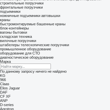
строительные погрузчики
фронтальные погрузчики
подъемники
ножничные подъемники
автовышки
краны
быстромонтируемые башенные краны
блок-контейнеры
вагоны бытовки
складская техника
вилочные погрузчики
штабелеры
телескопические погрузчики
промышленное оборудование
оборудование для СТО
диагностическое оборудование
Марка
По данному запросу ничего не найдено
KG
966
Claas
Elios
Jaguar
DAF
CF
XF
ANP
D-series
Agrotron