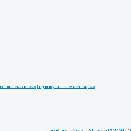
ка - сначала новые
Год выпуска - сначала старые
новый плуг оборотный Lemken DIAMANT 16