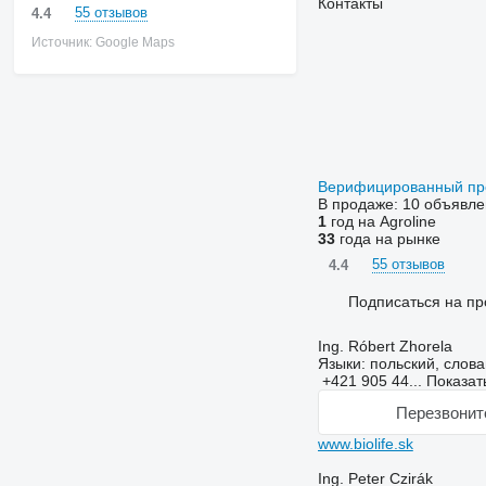
Контакты
55 отзывов
4.4
Источник: Google Maps
Верифицированный п
В продаже:
10 объявле
1
год на Agroline
33
года на рынке
55 отзывов
4.4
Подписаться на пр
Ing. Róbert Zhorela
Языки:
польский, слова
+421 905 44...
Показат
Перезвонит
www.biolife.sk
Ing. Peter Czirák