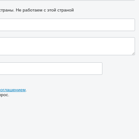
страны.
Не работаем с этой страной
соглашением
.
прос.