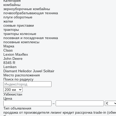
Категория
комбайны
зерноуборочные комбайны
почвообрабатывающая техника
плуги оборотные
жатки
соевые приставки
тракторы
тракторы колесные
посевная и посадочная техника
посевные комплексы
Марка
Claas
Lexion
Maxflex
John Deere
8345 R
Lemken
Diamant
Heliodor
Juwel
Solitair
Место расположения
Поиск по радиусу
Узбекистан
Цена
–
Тип объявления
продажа
от производителя
лизинг
кредит
рассрочка
trade-in (об