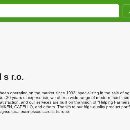
 s r.o.
 been operating on the market since 1993, specializing in the sale of agr
ver 30 years of experience, we offer a wide range of modern machines 
r satisfaction, and our services are built on the vision of “Helping 
 CAPELLO, and others. Thanks to our high-quality product portfolio 
agricultural businesses across Europe.