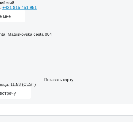
лийский
ь
+421 915 451 951
е мне
nta, Matúškovská cesta 884
Показать карту
вца: 11:53 (CEST)
встречу