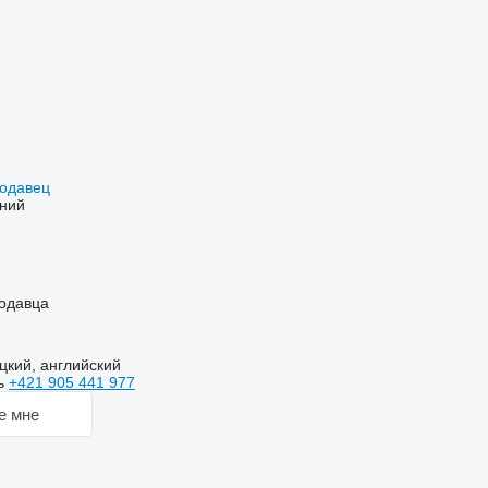
родавец
ний
одавца
цкий, английский
ь
+421 905 441 977
е мне