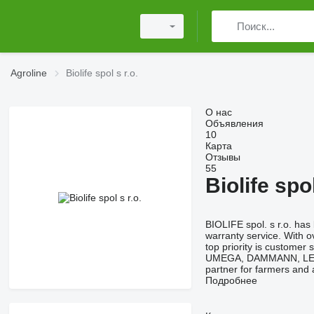
Agroline
Biolife spol s r.o.
О нас
Объявления
10
Карта
Отзывы
55
Biolife spol
BIOLIFE spol. s r.o. has
warranty service. With o
top priority is custome
UMEGA, DAMMANN, LEMKEN,
partner for farmers and 
Подробнее