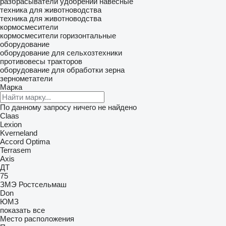
разбрасыватели удобрений навесные
техника для животноводства
техника для животноводства
кормосмесители
кормосмесители горизонтальные
оборудование
оборудование для сельхозтехники
противовесы тракторов
оборудование для обработки зерна
зернометатели
Марка
По данному запросу ничего не найдено
Claas
Lexion
Kverneland
Accord
Optima
Terrasem
Axis
ДТ
75
ЗМЭ
Ростсельмаш
Don
ЮМЗ
показать все
Место расположения