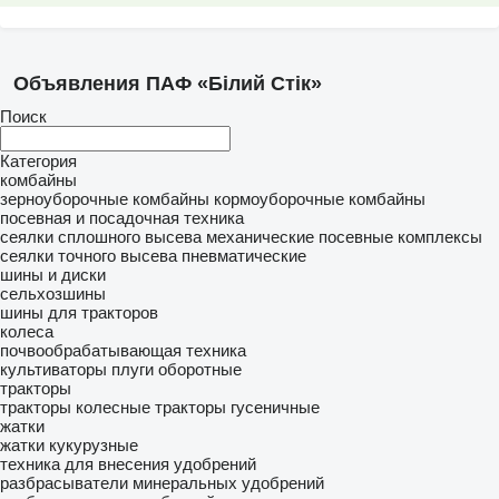
Объявления ПАФ «Білий Стік»
Поиск
Категория
комбайны
зерноуборочные комбайны
кормоуборочные комбайны
посевная и посадочная техника
сеялки сплошного высева механические
посевные комплексы
сеялки точного высева пневматические
шины и диски
сельхозшины
шины для тракторов
колеса
почвообрабатывающая техника
культиваторы
плуги оборотные
тракторы
тракторы колесные
тракторы гусеничные
жатки
жатки кукурузные
техника для внесения удобрений
разбрасыватели минеральных удобрений