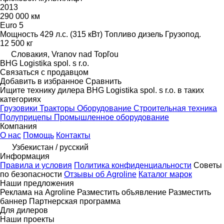
2013
290 000 км
Euro 5
Мощность
429 л.с. (315 кВт)
Топливо
дизель
Грузопод.
12 500 кг
Словакия, Vranov nad Topľou
BHG Logistika spol. s r.o.
Связаться с продавцом
Добавить в избранное
Сравнить
Ищите технику дилера BHG Logistika spol. s r.o. в таких
категориях
Грузовики
Тракторы
Оборудование
Строительная техника
Полуприцепы
Промышленное оборудование
Компания
О нас
Помощь
Контакты
Узбекистан / русский
Информация
Правила и условия
Политика конфиденциальности
Советы
по безопасности
Отзывы об Agroline
Каталог марок
Наши предложения
Реклама на Agroline
Разместить объявление
Разместить
баннер
Партнерская программа
Для дилеров
Наши проекты