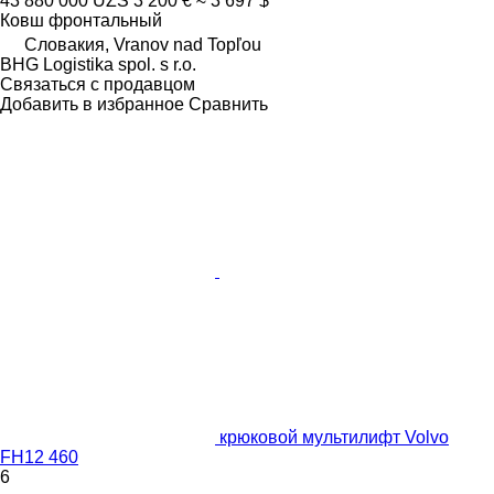
43 880 000 UZS
3 200 €
≈ 3 697 $
Ковш фронтальный
Словакия, Vranov nad Topľou
BHG Logistika spol. s r.o.
Связаться с продавцом
Добавить в избранное
Сравнить
крюковой мультилифт Volvo
FH12 460
6