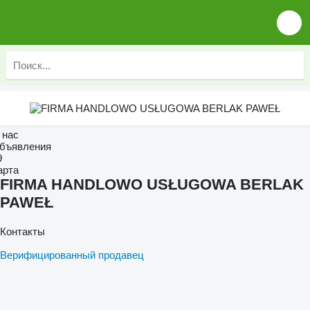
 нас
бъявления
9
арта
FIRMA HANDLOWO USŁUGOWA BERLAK
PAWEŁ
Контакты
Верифицированный продавец