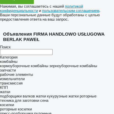
Нажимая, вы соглашаетесь с нашей
политикой
конфиденциальности
и
пользовательским соглашением
.
Ваши персональные данные будут обработаны с целью
предоставления ответа на ваш запрос.
Объявления FIRMA HANDLOWO USŁUGOWA
BERLAK PAWEŁ
Поиск
Категория
комбайны
кормоуборочные комбайны
зерноуборочные комбайны
запчасти
рабочие элементы
измельчители
трансмиссия
КПП
жатки
подборщики валков
жатки кукурузные
жатки роторные
техника для заготовки сена
косилки
роторные косилки
пресс-подборщики рулонные