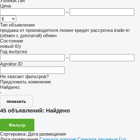
Узбекистан
Цена
–
Тип объявления
продажа
от производителя
лизинг
кредит
рассрочка
trade-in
(обмен с доплатой)
обмен
Состояние
новый
б/у
Год выпуска
–
Agroline ID
Не хватает фильтров?
Предложить изменение
Найдено:
-
показать
45 объявлений:
Найдено
Фильтр
Сортировка
:
Дата размещения
Дата размещения
Сначала дорогие
Сначала дешевые
Год