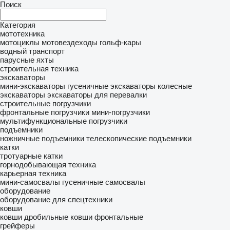
Поиск
Категория
мототехника
мотоциклы
мотовездеходы
гольф-кары
водный транспорт
парусные яхты
строительная техника
экскаваторы
мини-экскаваторы
гусеничные экскаваторы
колесные
экскаваторы
экскаваторы для перевалки
строительные погрузчики
фронтальные погрузчики
мини-погрузчики
мультифункциональные погрузчики
подъемники
ножничные подъемники
телескопические подъемники
катки
тротуарные катки
горнодобывающая техника
карьерная техника
мини-самосвалы
гусеничные самосвалы
оборудование
оборудование для спецтехники
ковши
ковши дробильные
ковши фронтальные
грейферы