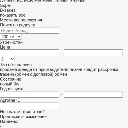
A-series
EC
ECR
EW
EWR
L-series
S-series
Super
B-series
показать все
Место расположения
Поиск по радиусу
Узбекистан
Цена
–
Тип объявления
продажа
аренда
от производителя
лизинг
кредит
рассрочка
trade-in (обмен с доплатой)
обмен
Состояние
новый
б/у
Год выпуска
–
Agroline ID
Не хватает фильтров?
Предложить изменение
Найдено:
-