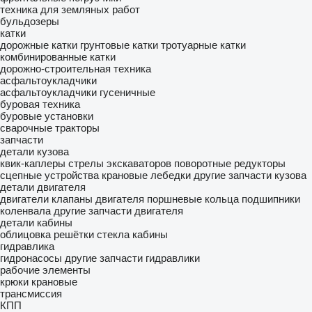
техника для земляных работ
бульдозеры
катки
дорожные катки
грунтовые катки
тротуарные катки
комбинированные катки
дорожно-строительная техника
асфальтоукладчики
асфальтоукладчики гусеничные
буровая техника
буровые установки
сварочные тракторы
запчасти
детали кузова
квик-каплеры
стрелы экскаваторов
поворотные редукторы
сцепные устройства
крановые лебедки
другие запчасти кузова
детали двигателя
двигатели
клапаны двигателя
поршневые кольца
подшипники
коленвала
другие запчасти двигателя
детали кабины
облицовка
решётки стекла
кабины
гидравлика
гидронасосы
другие запчасти гидравлики
рабочие элементы
крюки крановые
трансмиссия
КПП