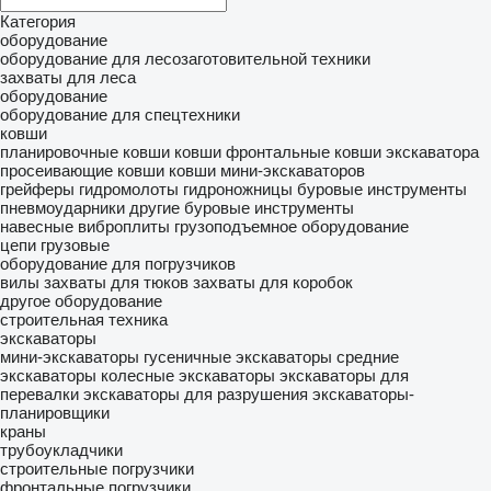
Категория
оборудование
оборудование для лесозаготовительной техники
захваты для леса
оборудование
оборудование для спецтехники
ковши
планировочные ковши
ковши фронтальные
ковши экскаватора
просеивающие ковши
ковши мини-экскаваторов
грейферы
гидромолоты
гидроножницы
буровые инструменты
пневмоударники
другие буровые инструменты
навесные виброплиты
грузоподъемное оборудование
цепи грузовые
оборудование для погрузчиков
вилы
захваты для тюков
захваты для коробок
другое оборудование
строительная техника
экскаваторы
мини-экскаваторы
гусеничные экскаваторы
средние
экскаваторы
колесные экскаваторы
экскаваторы для
перевалки
экскаваторы для разрушения
экскаваторы-
планировщики
краны
трубоукладчики
строительные погрузчики
фронтальные погрузчики