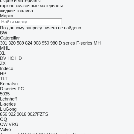
сырье и материалы
горюче-смазочные материалы
жидкие топлива
Марка
По данному запросу ничего не найдено
BW
Caterpillar
301
320
589
824
908
950
980
D series
F-series
MH
MHL
XL
DV
HC
HD
ZX
Indeco
HP
TLT
Komatsu
D series
PC
5035
Lehnhoff
L-series
LiuGong
856
922
9018
9027FZTS
OQ
CW
VRG
Volvo