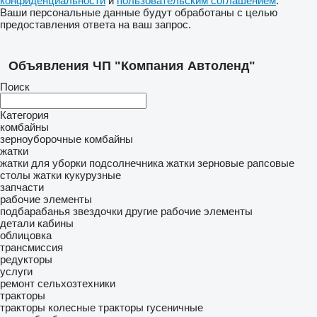
конфиденциальности
и
пользовательским соглашением
.
Ваши персональные данные будут обработаны с целью
предоставления ответа на ваш запрос.
Объявления ЧП "Компания Автоленд"
Поиск
Категория
комбайны
зерноуборочные комбайны
жатки
жатки для уборки подсолнечника
жатки зерновые
рапсовые
столы
жатки кукурузные
запчасти
рабочие элементы
подбарабанья
звездочки
другие рабочие элементы
детали кабины
облицовка
трансмиссия
редукторы
услуги
ремонт сельхозтехники
тракторы
тракторы колесные
тракторы гусеничные