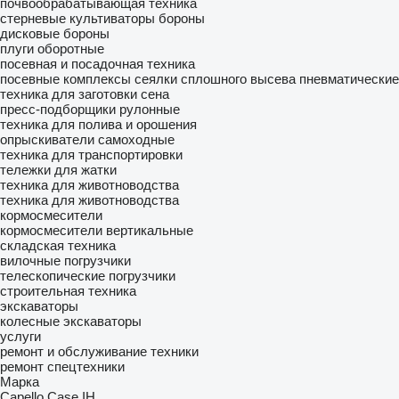
почвообрабатывающая техника
стерневые культиваторы
бороны
дисковые бороны
плуги оборотные
посевная и посадочная техника
посевные комплексы
сеялки сплошного высева пневматические
техника для заготовки сена
пресс-подборщики рулонные
техника для полива и орошения
опрыскиватели самоходные
техника для транспортировки
тележки для жатки
техника для животноводства
техника для животноводства
кормосмесители
кормосмесители вертикальные
складская техника
вилочные погрузчики
телескопические погрузчики
строительная техника
экскаваторы
колесные экскаваторы
услуги
ремонт и обслуживание техники
ремонт спецтехники
Марка
Capello
Case IH