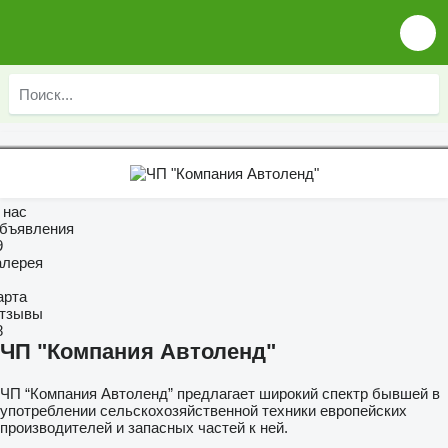
 нас
бъявления
9
алерея
арта
тзывы
8
ЧП "Компания Автоленд"
ЧП “Компания Автоленд” предлагает широкий спектр бывшей в
употреблении сельскохозяйственной техники европейских
производителей и запасных частей к ней.