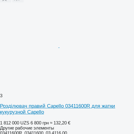
3
Розділювач правий Capello 03411600R для жатки
кукурузной Capello
1 812 000 UZS
6 800 грн
≈ 132,20 €
Другие рабочие элементы
03411600R, 03411600, 03.4116.00