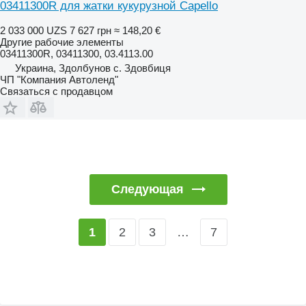
03411300R для жатки кукурузной Capello
2 033 000 UZS
7 627 грн
≈ 148,20 €
Другие рабочие элементы
03411300R, 03411300, 03.4113.00
Украина, Здолбунов с. Здовбиця
ЧП "Компания Автоленд"
Связаться с продавцом
Следующая
2
3
…
7
1