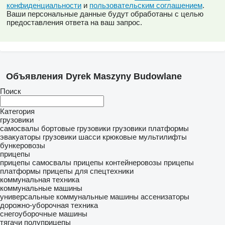
конфиденциальности
и
пользовательским соглашением
.
Ваши персональные данные будут обработаны с целью
предоставления ответа на ваш запрос.
Объявления Dyrek Maszyny Budowlane
Поиск
Категория
грузовики
самосвалы
бортовые грузовики
грузовики платформы
эвакуаторы
грузовики шасси
крюковые мультилифты
бункеровозы
прицепы
прицепы самосвалы
прицепы контейнеровозы
прицепы
платформы
прицепы для спецтехники
коммунальная техника
коммунальные машины
универсальные коммунальные машины
ассенизаторы
дорожно-уборочная техника
снегоуборочные машины
тягачи
полуприцепы