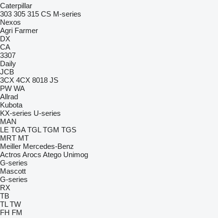
Caterpillar
303
305
315
CS
M-series
Nexos
Agri Farmer
DX
CA
3307
Daily
JCB
3CX
4CX
8018
JS
PW
WA
Allrad
Kubota
KX-series
U-series
MAN
LE
TGA
TGL
TGM
TGS
MRT
MT
Meiller
Mercedes-Benz
Actros
Arocs
Atego
Unimog
G-series
Mascott
G-series
RX
TB
TL
TW
FH
FM