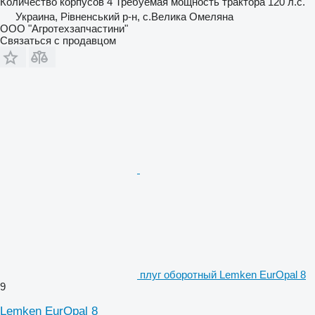
Количество корпусов
4
Требуемая мощность трактора
120 л.с.
Украина, Рівненський р-н, с.Велика Омеляна
ООО "Агротехзапчастини"
Связаться с продавцом
плуг оборотный Lemken EurOpal 8
9
Lemken EurOpal 8