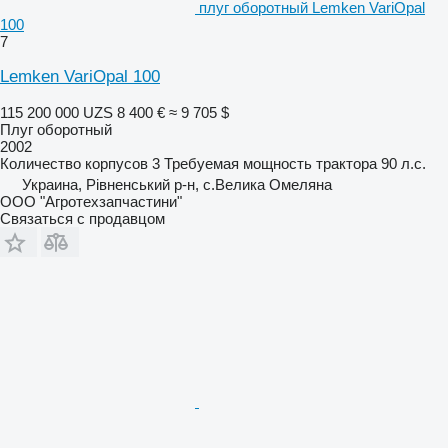
плуг оборотный Lemken VariOpal
100
7
Lemken VariOpal 100
115 200 000 UZS
8 400 €
≈ 9 705 $
Плуг оборотный
2002
Количество корпусов
3
Требуемая мощность трактора
90 л.с.
Украина, Рівненський р-н, с.Велика Омеляна
ООО "Агротехзапчастини"
Связаться с продавцом