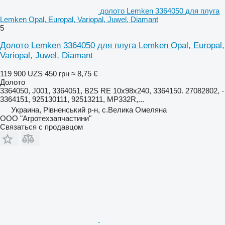
долото Lemken 3364050 для плуга
Lemken Opal, Europal, Variopal, Juwel, Diamant
5
Долото Lemken 3364050 для плуга Lemken Opal, Europal,
Variopal, Juwel, Diamant
119 900 UZS
450 грн
≈ 8,75 €
Долото
3364050, J001, 3364051, B2S RE 10x98x240, 3364150. 27082802, -
3364151, 925130111, 92513211, MP332R,...
Украина, Рівненський р-н, с.Велика Омеляна
ООО "Агротехзапчастини"
Связаться с продавцом