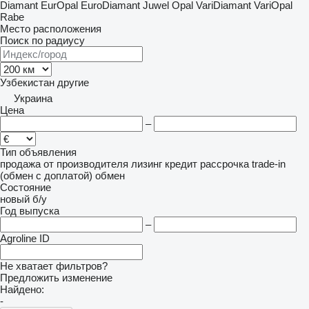
Diamant
EurOpal
EuroDiamant
Juwel
Opal
VariDiamant
VariOpal
Rabe
Место расположения
Поиск по радиусу
Узбекистан
другие
Украина
Цена
–
Тип объявления
продажа
от производителя
лизинг
кредит
рассрочка
trade-in
(обмен с доплатой)
обмен
Состояние
новый
б/у
Год выпуска
–
Agroline ID
Не хватает фильтров?
Предложить изменение
Найдено:
-