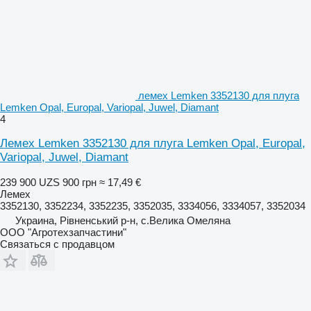
лемех Lemken 3352130 для плуга
Lemken Opal, Europal, Variopal, Juwel, Diamant
4
Лемех Lemken 3352130 для плуга Lemken Opal, Europal,
Variopal, Juwel, Diamant
239 900 UZS
900 грн
≈ 17,49 €
Лемех
3352130, 3352234, 3352235, 3352035, 3334056, 3334057, 3352034
Украина, Рівненський р-н, с.Велика Омеляна
ООО "Агротехзапчастини"
Связаться с продавцом