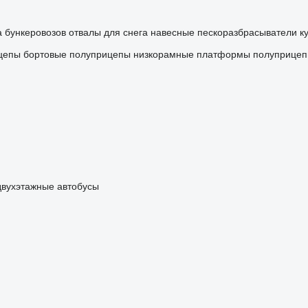
а бункеровозов
отвалы для снега
навесные пескоразбрасыватели
к
цепы бортовые
полуприцепы низкорамные платформы
полуприцеп
двухэтажные автобусы