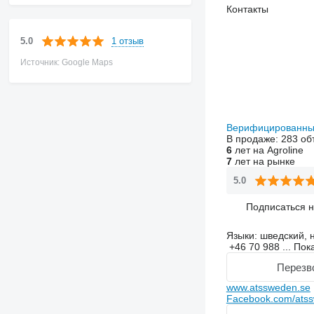
Контакты
1 отзыв
5.0
Источник: Google Maps
Верифицированны
В продаже:
283 об
6
лет на Agroline
7
лет на рынке
5.0
Подписаться 
Языки:
шведский, н
+46 70 988 ...
Пок
Перезв
www.atssweden.se
Facebook.com/ats