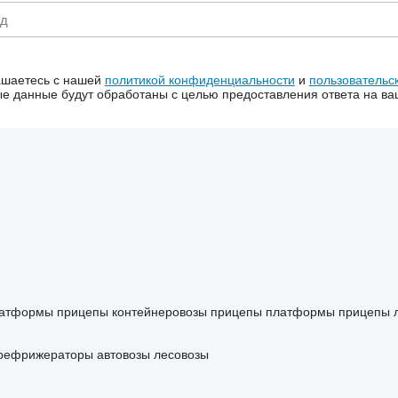
ашаетесь с нашей
политикой конфиденциальности
и
пользовательс
 данные будут обработаны с целью предоставления ответа на ва
латформы
прицепы контейнеровозы
прицепы платформы
прицепы 
рефрижераторы
автовозы
лесовозы