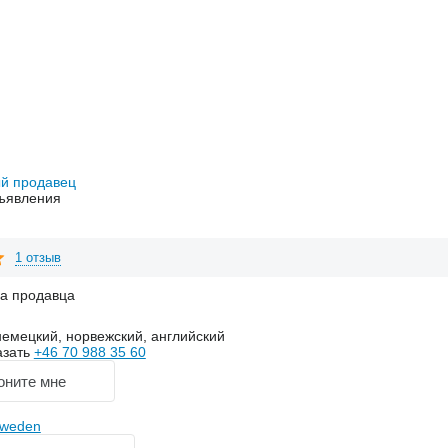
й продавец
ъявления
1 отзыв
на продавца
емецкий, норвежский, английский
азать
+46 70 988 35 60
оните мне
sweden