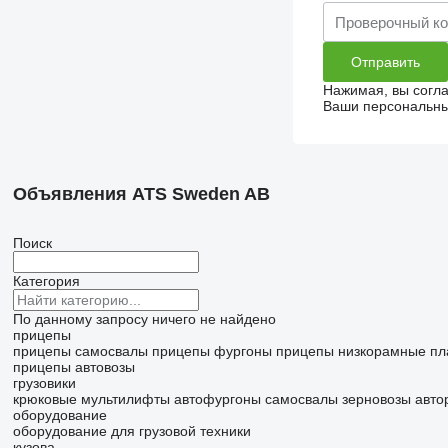
Нажимая, вы согл
Ваши персональные
Объявления ATS Sweden AB
Поиск
Категория
По данному запросу ничего не найдено
прицепы
прицепы самосвалы
прицепы фургоны
прицепы низкорамные п
прицепы автовозы
грузовики
крюковые мультилифты
автофургоны
самосвалы
зерновозы
авто
оборудование
оборудование для грузовой техники
кузова