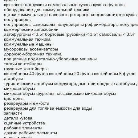
крюковые погрузчики
самосвальные кузова
кузова-фургоны
оборудование для коммунальной техники
щетки коммунальные
навесные роторные снегоочистители
кузов
полуприцепы
полуприцепы самосвалы
полуприцепы рефрижераторы
полупри
коммерческие автомобили
автофургоны < 3.5т
бортовые грузовики < 3.5т
самосвалы < 3.5т
коммунальная техника
коммунальные машины
мусоровозы
ассенизаторы
дорожно-уборочная техника
прицепные подметально-уборочные машины
тягачи
контейнеры
грузовые контейнеры
контейнеры 40 футов
контейнеры 20 футов
контейнеры 5 футов
автобусы
туристические автобусы
междугородные-пригородные автобусы
микроавтобусы
микроавтобусы фургоны
пассажирские микроавтобусы
цистерны
резервуары и емкости
резервуары для топлива
емкости для воды
запчасти
детали кузова
сцепные устройства
рабочие элементы
другие рабочие элементы
шины и диски