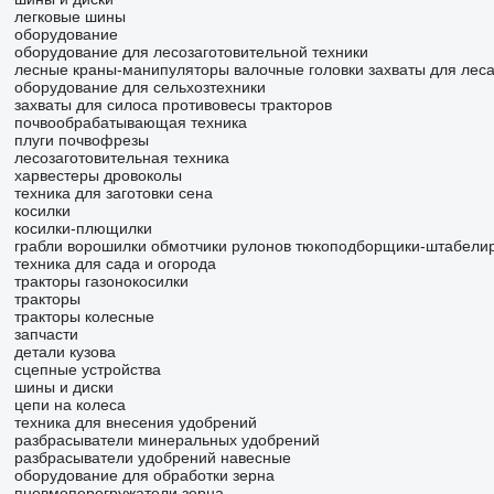
легковые шины
оборудование
оборудование для лесозаготовительной техники
лесные краны-манипуляторы
валочные головки
захваты для лес
оборудование для сельхозтехники
захваты для силоса
противовесы тракторов
почвообрабатывающая техника
плуги
почвофрезы
лесозаготовительная техника
харвестеры
дровоколы
техника для заготовки сена
косилки
косилки-плющилки
грабли ворошилки
обмотчики рулонов
тюкоподборщики-штабели
техника для сада и огорода
тракторы газонокосилки
тракторы
тракторы колесные
запчасти
детали кузова
сцепные устройства
шины и диски
цепи на колеса
техника для внесения удобрений
разбрасыватели минеральных удобрений
разбрасыватели удобрений навесные
оборудование для обработки зерна
пневмоперегружатели зерна