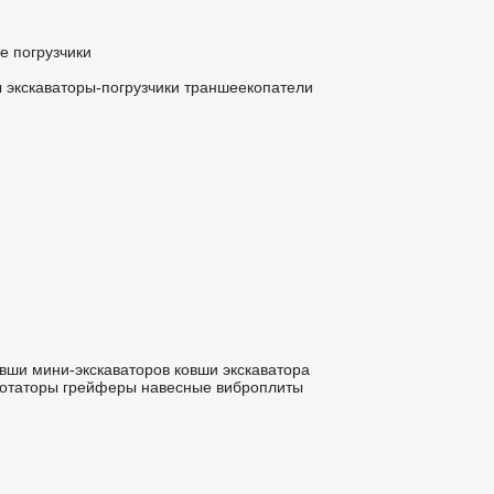
 погрузчики
ы
экскаваторы-погрузчики
траншеекопатели
вши мини-экскаваторов
ковши экскаватора
ротаторы
грейферы
навесные виброплиты