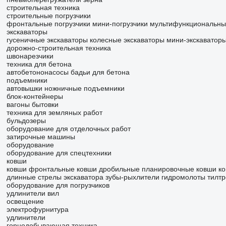
строительная техника
строительные погрузчики
фронтальные погрузчики
мини-погрузчики
мультифункциональные
экскаваторы
гусеничные экскаваторы
колесные экскаваторы
мини-экскаватор
дорожно-строительная техника
швонарезчики
техника для бетона
автобетононасосы
бадьи для бетона
подъемники
автовышки
ножничные подъемники
блок-контейнеры
вагоны бытовки
техника для земляных работ
бульдозеры
оборудование для отделочных работ
затирочные машины
оборудование
оборудование для спецтехники
ковши
ковши фронтальные
ковши дробильные
планировочные ковши
ко
длинные стрелы экскаватора
зубы-рыхлители
гидромолоты
тилт
оборудование для погрузчиков
удлинители вил
освещение
электрофурнитура
удлинители
горнодобывающая техника