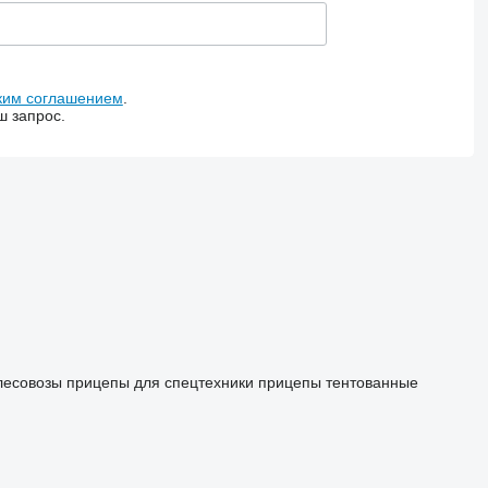
ким соглашением
.
ш запрос.
лесовозы
прицепы для спецтехники
прицепы тентованные