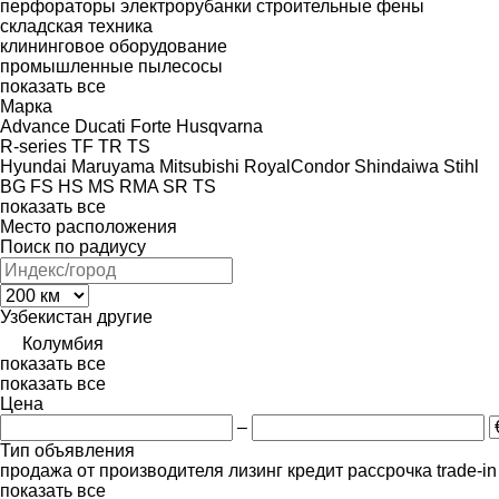
перфораторы
электрорубанки
строительные фены
складская техника
клининговое оборудование
промышленные пылесосы
показать все
Марка
Advance
Ducati
Forte
Husqvarna
R-series
TF
TR
TS
Hyundai
Maruyama
Mitsubishi
RoyalCondor
Shindaiwa
Stihl
BG
FS
HS
MS
RMA
SR
TS
показать все
Место расположения
Поиск по радиусу
Узбекистан
другие
Колумбия
показать все
показать все
Цена
–
Тип объявления
продажа
от производителя
лизинг
кредит
рассрочка
trade-i
показать все