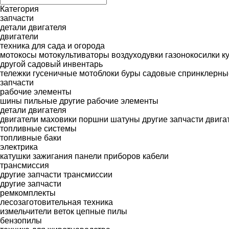
Категория
запчасти
детали двигателя
двигатели
техника для сада и огорода
мотокосы
мотокультиваторы
воздуходувки
газонокосилки
к
другой садовый инвентарь
тележки гусеничные
мотоблоки
буры садовые
спринклерны
запчасти
рабочие элементы
шины пильные
другие рабочие элементы
детали двигателя
двигатели
маховики
поршни
шатуны
другие запчасти двига
топливные системы
топливные баки
электрика
катушки зажигания
панели приборов
кабели
трансмиссия
другие запчасти трансмиссии
другие запчасти
ремкомплекты
лесозаготовительная техника
измельчители веток
цепные пилы
бензопилы