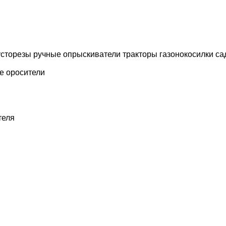
усторезы
ручные опрыскиватели
тракторы газонокосилки
са
е оросители
теля