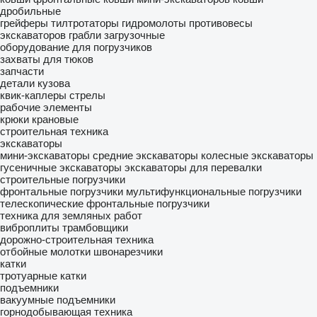
дробильные
грейферы
тилтротаторы
гидромолоты
противовесы
экскаваторов
грабли загрузочные
оборудование для погрузчиков
захваты для тюков
запчасти
детали кузова
квик-каплеры
стрелы
рабочие элементы
крюки крановые
строительная техника
экскаваторы
мини-экскаваторы
средние экскаваторы
колесные экскаваторы
гусеничные экскаваторы
экскаваторы для перевалки
строительные погрузчики
фронтальные погрузчики
мультифункциональные погрузчики
телескопические фронтальные погрузчики
техника для земляных работ
виброплиты
трамбовщики
дорожно-строительная техника
отбойные молотки
швонарезчики
катки
тротуарные катки
подъемники
вакуумные подъемники
горнодобывающая техника