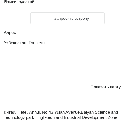
Оплата напрямую заводу-производителю
Языки:
русский
Запросить встречу
Адрес
Узбекистан, Ташкент
Показать карту
Китай, Hefei, Anhui, No.43 Yulan Avenue,Baiyan Science and
Technology park, High-tech and Industrial Development Zone