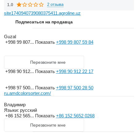
-Высокая стабильность и низкая частота отказов
1.0
2 отзыва
-Выход увеличен на 15%
site1740940739080375411.agroline.uz
-точность увеличена на 10%
Подписаться на продавца
-коэффициент переходящего остатка снижается на 20%
-Чистая и исключительная производительность сортировки
Guzal
гарантия качества
+998 99 807...
Показать
+998 99 807 59 84
1. наша цель : отличный контроль качества для создания
первоклассных продуктов для вас
2. наша гарантия: строго соблюдать стандарт системы
Перезвоните мне
управления качеством iso9001 и установить строгую
+998 90 912...
Показать
+998 90 912 22 17
систему контроля качества
3. наши меры: детали определяют успех или неудачу, весь
+998 97 500...
Показать
+998 97 500 28 50
процесс усовершенствованного управления, не отпуская
ru.amdcolorsorter.com/
никаких дефектов
Владимир
4. наша команда: каждый в команде отвечает за качество
Языки:
русский
продукта, и каждая операция определяет качество продукта
+86 152 565...
Показать
+86 152 5652 0268
5. наше обязательство: предотвратить попадание на рынок
Перезвоните мне
бракованного товара