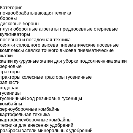
Категория
почвообрабатывающая техника
бороны
дисковые бороны
плуги оборотные
агрегаты предпосевные
стерневые
культиваторы
посевная и посадочная техника
сеялки сплошного высева пневматические
посевные
комплексы
сеялки точного высева пневматические
жатки
жатки кукурузные
жатки для уборки подсолнечника
жатки
зерновые
тракторы
тракторы колесные
тракторы гусеничные
запчасти
ходовая
гусеницы
гусеничный ход
резиновые гусеницы
комбайны
зерноуборочные комбайны
картофельная техника
картофелеуборочные комбайны
техника для внесения удобрений
разбрасыватели минеральных удобрений