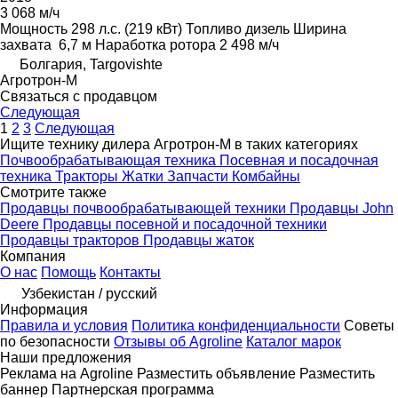
3 068 м/ч
Мощность
298 л.с. (219 кВт)
Топливо
дизель
Ширина
захвата
6,7 м
Наработка ротора
2 498 м/ч
Болгария, Targovishte
Агротрон-М
Связаться с продавцом
Следующая
1
2
3
Следующая
Ищите технику дилера Агротрон-М в таких категориях
Почвообрабатывающая техника
Посевная и посадочная
техника
Тракторы
Жатки
Запчасти
Комбайны
Смотрите также
Продавцы почвообрабатывающей техники
Продавцы John
Deere
Продавцы посевной и посадочной техники
Продавцы тракторов
Продавцы жаток
Компания
О нас
Помощь
Контакты
Узбекистан / русский
Информация
Правила и условия
Политика конфиденциальности
Советы
по безопасности
Отзывы об Agroline
Каталог марок
Наши предложения
Реклама на Agroline
Разместить объявление
Разместить
баннер
Партнерская программа