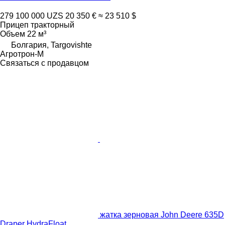
279 100 000 UZS
20 350 €
≈ 23 510 $
Прицеп тракторный
Объем
22 м³
Болгария, Targovishte
Агротрон-М
Связаться с продавцом
жатка зерновая John Deere 635D
Draper HydraFloat