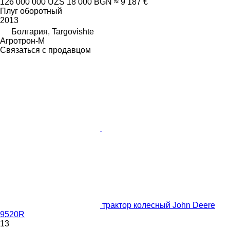
126 000 000 UZS
18 000 BGN
≈ 9 187 €
Плуг оборотный
2013
Болгария, Targovishte
Агротрон-М
Связаться с продавцом
трактор колесный John Deere
9520R
13