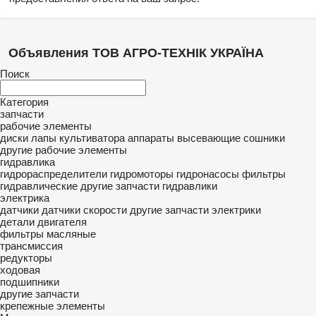
Объявления ТОВ АГРО-ТЕХНІК УКРАЇНА
Поиск
Категория
запчасти
рабочие элементы
диски
лапы культиватора
аппараты высевающие
сошники
другие рабочие элементы
гидравлика
гидрораспределители
гидромоторы
гидронасосы
фильтры
гидравлические
другие запчасти гидравлики
электрика
датчики
датчики скорости
другие запчасти электрики
детали двигателя
фильтры масляные
трансмиссия
редукторы
ходовая
подшипники
другие запчасти
крепежные элементы