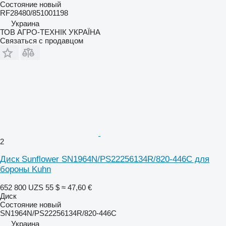
Состояние
новый
RF28480/851001198
Украина
ТОВ АГРО-ТЕХНІК УКРАЇНА
Связаться с продавцом
2
Диск Sunflower SN1964N/PS22256134R/820-446C для
бороны Kuhn
652 800 UZS
55 $
≈ 47,60 €
Диск
Состояние
новый
SN1964N/PS22256134R/820-446C
Украина