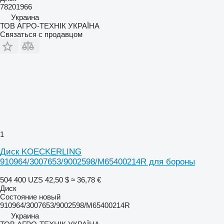
78201966
Украина
ТОВ АГРО-ТЕХНІК УКРАЇНА
Связаться с продавцом
1
Диск KOECKERLING
910964/3007653/9002598/M65400214R для бороны
504 400 UZS
42,50 $
≈ 36,78 €
Диск
Состояние
новый
910964/3007653/9002598/M65400214R
Украина