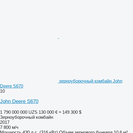
зерноуборочный комбайн John
Deere S670
10
John Deere S670
1 790 000 000 UZS
130 000 €
≈ 149 300 $
Зерноуборочный комбайн
2017
7 800 м/ч
Мощность
430 л.с. (316 кВт)
Объем зернового бункера
10,6 м³