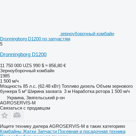
зерноуборочный комбайн
Dronningborg D1200 по запчастям
5
Dronningborg D1200
11 750 000 UZS
990 $
≈ 856,80 €
Зерноуборочный комбайн
1985
1 500 м/ч
Мощность
85 л.с. (62.48 кВт)
Топливо
дизель
Объем зернового
бункера
5 м³
Ширина захвата
3 м
Наработка ротора
1 500 м/ч
Украина, Звягельський р-он
AGROSERVIS-M
Связаться с продавцом
Ищите технику дилера AGROSERVIS-M в таких категориях
Комбайны
Жатки
Запчасти
Посевная и посадочная техника