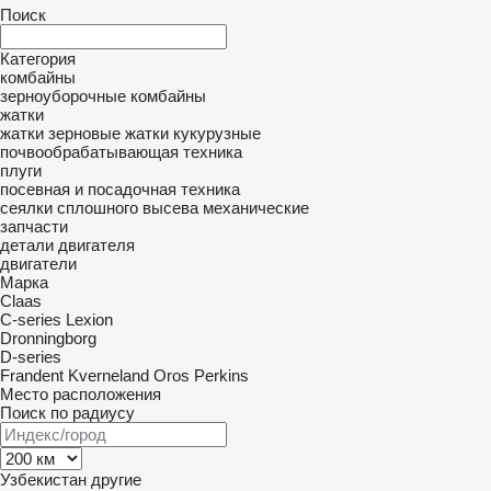
Поиск
Категория
комбайны
зерноуборочные комбайны
жатки
жатки зерновые
жатки кукурузные
почвообрабатывающая техника
плуги
посевная и посадочная техника
сеялки сплошного высева механические
запчасти
детали двигателя
двигатели
Марка
Claas
C-series
Lexion
Dronningborg
D-series
Frandent
Kverneland
Oros
Perkins
Место расположения
Поиск по радиусу
Узбекистан
другие