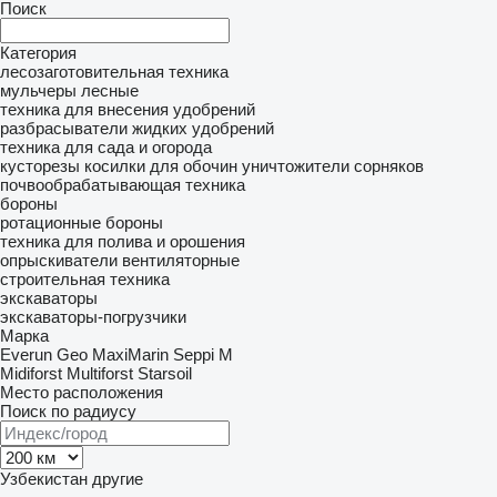
Поиск
Категория
лесозаготовительная техника
мульчеры лесные
техника для внесения удобрений
разбрасыватели жидких удобрений
техника для сада и огорода
кусторезы
косилки для обочин
уничтожители сорняков
почвообрабатывающая техника
бороны
ротационные бороны
техника для полива и орошения
опрыскиватели вентиляторные
строительная техника
экскаваторы
экскаваторы-погрузчики
Марка
Everun
Geo
MaxiMarin
Seppi M
Midiforst
Multiforst
Starsoil
Место расположения
Поиск по радиусу
Узбекистан
другие