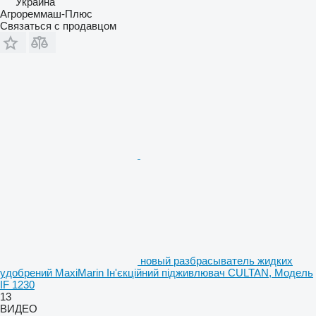
Украина
Агрореммаш-Плюс
Связаться с продавцом
новый разбрасыватель жидких
удобрений MaxiMarin Ін'єкційний підживлювач CULTAN, Модель
IF 1230
13
ВИДЕО