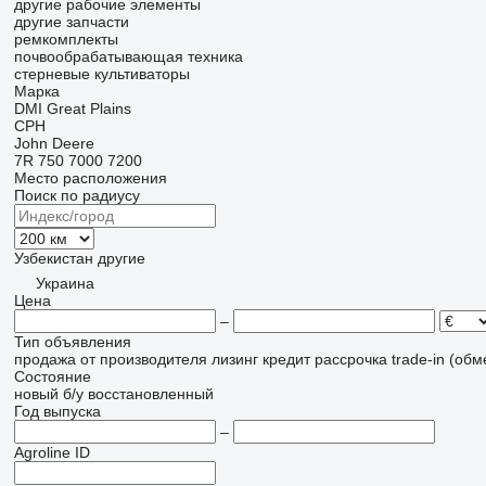
другие рабочие элементы
другие запчасти
ремкомплекты
почвообрабатывающая техника
стерневые культиваторы
Марка
DMI
Great Plains
CPH
John Deere
7R
750
7000
7200
Место расположения
Поиск по радиусу
Узбекистан
другие
Украина
Цена
–
Тип объявления
продажа
от производителя
лизинг
кредит
рассрочка
trade-in (об
Состояние
новый
б/у
восстановленный
Год выпуска
–
Agroline ID