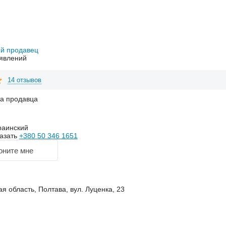
й продавец
явлений
14 отзывов
на продавца
раинский
азать
+380 50 346 1651
оните мне
я область, Полтава, вул. Луценка, 23