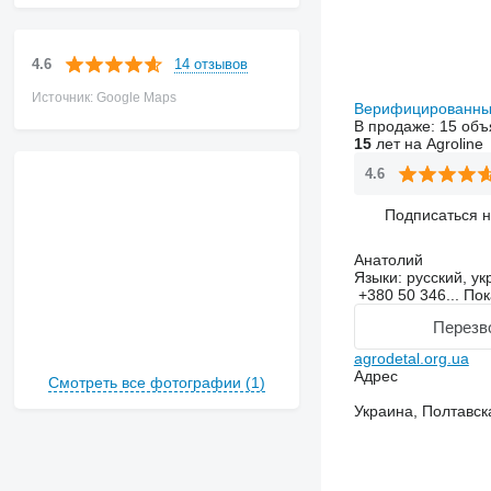
14 отзывов
4.6
Источник: Google Maps
Верифицированны
В продаже:
15 объ
15
лет на Agroline
4.6
Подписаться 
Анатолий
Языки:
русский, ук
+380 50 346...
Пок
Перезв
agrodetal.org.ua
Адрес
Смотреть все фотографии (1)
Украина, Полтавска