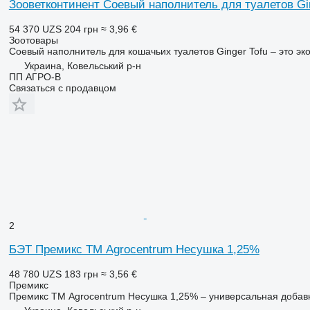
Зооветконтинент Соевый наполнитель для туалетов Gi
54 370 UZS
204 грн
≈ 3,96 €
Зоотовары
Соевый наполнитель для кошачьих туалетов Ginger Tofu – это эк
Украина, Ковельський р-н
ПП АГРО-В
Связаться с продавцом
2
БЭТ Премикс ТМ Agrocentrum Несушка 1,25%
48 780 UZS
183 грн
≈ 3,56 €
Премикс
Премикс ТМ Agrocentrum Несушка 1,25% – универсальная добавка