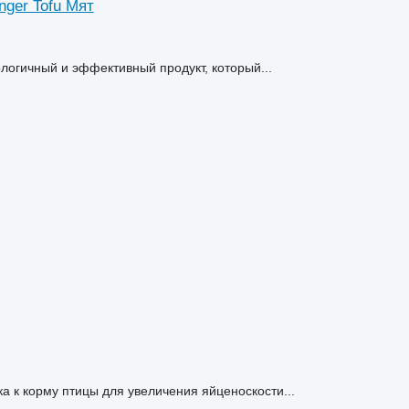
nger Tofu Мят
ологичный и эффективный продукт, который...
 к корму птицы для увеличения яйценоскости...