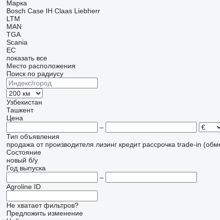
Марка
Bosch
Case IH
Claas
Liebherr
LTM
MAN
TGA
Scania
EC
показать все
Место расположения
Поиск по радиусу
Узбекистан
Ташкент
Цена
–
Тип объявления
продажа
от производителя
лизинг
кредит
рассрочка
trade-in (об
Состояние
новый
б/у
Год выпуска
–
Agroline ID
Не хватает фильтров?
Предложить изменение