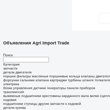
Объявления Agri Import Trade
Поиск
Категория
запчасти
детали двигателя
поршни
фильтры масляные
поршневые кольца
клапаны двигате
форсунки
сальники клапана
картриджи турбины
штанги толкател
электрика
блоки управления
датчики
генераторы
панели приборов
трансмиссия
выжимные подшипники
крестовины карданного вала
вилки сцепл
ходовая
подшипники
ступицы
другие запчасти к ходовой
детали кузова