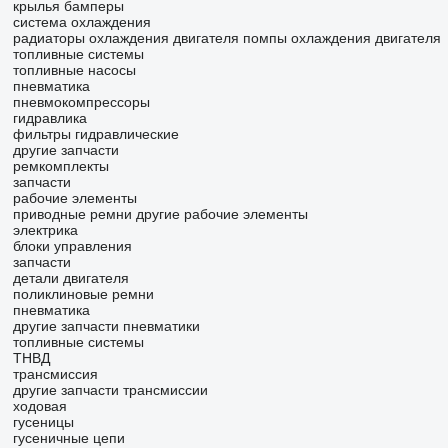
крылья
бамперы
система охлаждения
радиаторы охлаждения двигателя
помпы охлаждения двигателя
топливные системы
топливные насосы
пневматика
пневмокомпрессоры
гидравлика
фильтры гидравлические
другие запчасти
ремкомплекты
запчасти
рабочие элементы
приводные ремни
другие рабочие элементы
электрика
блоки управления
запчасти
детали двигателя
поликлиновые ремни
пневматика
другие запчасти пневматики
топливные системы
ТНВД
трансмиссия
другие запчасти трансмиссии
ходовая
гусеницы
гусеничные цепи