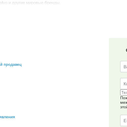
Volvo и другие мировые бренды.
й продавец
Пож
меж
это
явления