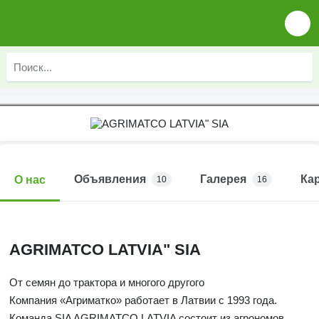
Объявления
Галерея
Ка
О нас
10
16
AGRIMATCO LATVIA" SIA
От семян до трактора и многого другого
Компания «Агриматко» работает в Латвии с 1993 года.
Команда SIA AGRIMATCO LATVIA состоит из агрономов,