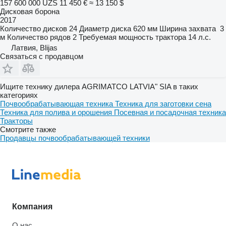
157 600 000 UZS
11 450 €
≈ 13 150 $
Дисковая борона
2017
Количество дисков
24
Диаметр диска
620 мм
Ширина захвата
3
м
Количество рядов
2
Требуемая мощность трактора
14 л.с.
Латвия, Blijas
Связаться с продавцом
Ищите технику дилера AGRIMATCO LATVIA" SIA в таких
категориях
Почвообрабатывающая техника
Техника для заготовки сена
Техника для полива и орошения
Посевная и посадочная техника
Тракторы
Смотрите также
Продавцы почвообрабатывающей техники
Компания
О нас