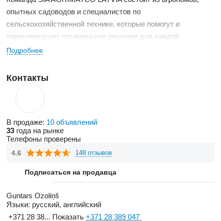
опытных садоводов и специалистов по
сельскохозяйственной технике, которые помогут и
порекомендуют оптимальное решение для каждой
конкретной ситуации, предоставив профессиональную
Подробнее
консультацию.
Наиболее важными и популярными товарами «Агриматко
Контакты
Латвия» являются семена, средства защиты растений и
удобрения, садовые принадлежности и
сельскохозяйственная техника.
В продаже:
10 объявлений
33
года на рынке
Компания также специализируется на продаже
Телефоны проверены
сельскохозяйственной и садовой техники и оборудования, а
4.6
148 отзывов
также предоставляет услуги по обслуживанию техники и
продает запасные части. Ассортимент включает широкий
Подписаться на продавца
выбор техники: тракторы (Solis, Zetor), телескопические
Guntars Ozoliņš
погрузчики (Castloaders), сеялки (Junkkari, Monosem),
Языки:
русский, английский
опрыскиватели (Caffini), оборудование для овощеводов
+371 28 38...
Показать
+371 28 389 047