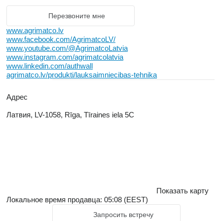
(Checchi&Magli, Simon) и измельчители (Junkkari).
Перезвоните мне
www.agrimatco.lv
www.facebook.com/AgrimatcoLV/
www.youtube.com/@AgrimatcoLatvia
www.instagram.com/agrimatcolatvia
www.linkedin.com/authwall
agrimatco.lv/produkti/lauksaimniecibas-tehnika
Адрес
Латвия, LV-1058, Rīga, Tīraines iela 5C
Показать карту
Локальное время продавца: 05:08 (EEST)
Запросить встречу