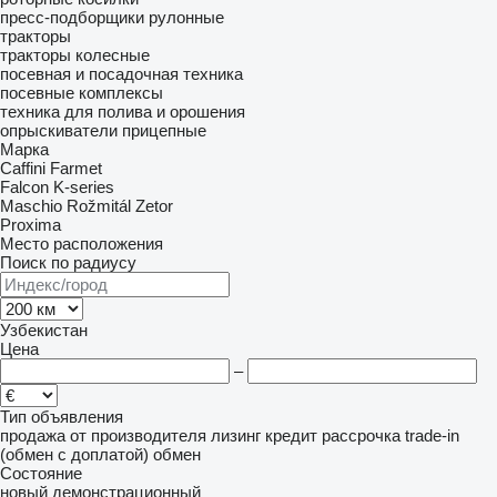
пресс-подборщики рулонные
тракторы
тракторы колесные
посевная и посадочная техника
посевные комплексы
техника для полива и орошения
опрыскиватели прицепные
Марка
Caffini
Farmet
Falcon
K-series
Maschio
Rožmitál
Zetor
Proxima
Место расположения
Поиск по радиусу
Узбекистан
Цена
–
Тип объявления
продажа
от производителя
лизинг
кредит
рассрочка
trade-in
(обмен с доплатой)
обмен
Состояние
новый
демонстрационный