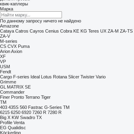
квик-каплеры
Марка
По данному запросу ничего не найдено
Amazone
Cataya
Catros
Cayros
Cenius
Cobra
KE
KG
Teres
UX
ZA-M
ZA-TS
ZA-V
M-series
CS
CVX
Puma
Arion
Axion
XF
VP
USM
Fendt
Cargo
F-series
Ideal
Lotus
Rotana
Slicer
Twister
Vario
Grimme
GL
MATRIX
SE
Commander
Finer
Pronto
Terrano
Tiger
TM
403
435S
560
Fastrac
G-Series
TM
6215
6250
6920
7260 R
7280 R
Big X
KW
Swadro
TX
Profile
Venta
EG
Qualidisc
Köckerling