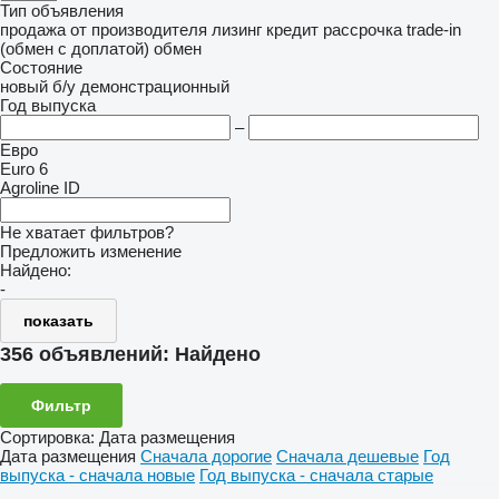
Тип объявления
продажа
от производителя
лизинг
кредит
рассрочка
trade-in
(обмен с доплатой)
обмен
Состояние
новый
б/у
демонстрационный
Год выпуска
–
Евро
Euro 6
Agroline ID
Не хватает фильтров?
Предложить изменение
Найдено:
-
показать
356 объявлений:
Найдено
Фильтр
Сортировка
:
Дата размещения
Дата размещения
Сначала дорогие
Сначала дешевые
Год
выпуска - сначала новые
Год выпуска - сначала старые