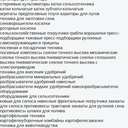
стерневые культиваторы
катки сельхозтехника
катки кольчатые
катки зубчато-кольчатые
агрегаты предпосевные
плуги
аэраторы для лугов
техника для заготовки сена
сеноворошители
косилки
роторные косилки
сельскохозяйственные погрузчики
грабли ворошилки
пресс-
подборщики тюковые
пресс-подборщики рулонные
самозагружающиеся прицепы
посевная и посадочная техника
посевные комплексы
сеялки точного высева механические
сеялки точного высева пневматические
сеялки сплошного
высева пневматические
сеялки точного высева с
электроприводом
техника для внесения удобрений
разбрасыватели минеральных удобрений
разбрасыватели удобрений навесные
разбрасыватели жидких удобрений
навозоразбрасыватели
оборудование
оборудование для сельхозтехники
ковши для силоса
навесные фронтальные погрузчики
захваты
для силоса
противовесы тракторов
захваты для рулонов сена
противовесы
шланги для полива
картофельная техника
картофелеуборочные комбайны
картофелесажалки
техника для животноводства