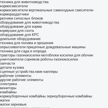
техника для животноводства
кормосмесители
кормосмесители вертикальные
самоходные смесители-
кормораздатчики
резчики силосных блоков
оборудование для животноводства
оборудование для корма
кормушки для скота
оборудование для КРС
доильное оборудование
техника для полива и орошения
опрыскиватели прицепные
дождевальные машины
техника для сада и огорода
тракторы газонокосилки
мотоблоки
косилки для обочин
уничтожители сорняков
роботы-газонокосилки
запчасти
детали кузова
сцепные устройства
квик-каплеры
рабочие элементы
другие рабочие элементы
электрика
мониторы
комбайны
кормоуборочные комбайны
зерноуборочные комбайны
жатки
жатки зерновые