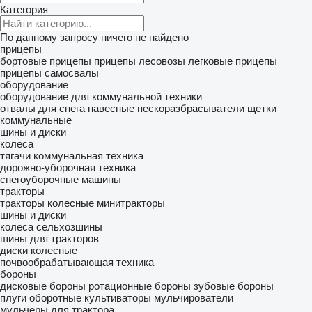
Категория
По данному запросу ничего не найдено
прицепы
бортовые прицепы
прицепы лесовозы
легковые прицепы
прицепы самосвалы
оборудование
оборудование для коммунальной техники
отвалы для снега
навесные пескоразбрасыватели
щетки
коммунальные
шины и диски
колеса
тягачи
коммунальная техника
дорожно-уборочная техника
снегоуборочные машины
тракторы
тракторы колесные
минитракторы
шины и диски
колеса
сельхозшины
шины для тракторов
диски колесные
почвообрабатывающая техника
бороны
дисковые бороны
ротационные бороны
зубовые бороны
плуги оборотные
культиваторы
мульчирователи
мульчеры для трактора