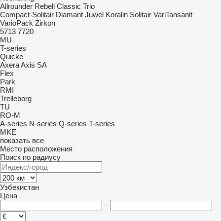
Allrounder
Rebell Classic
Trio
Compact-Solitair
Diamant
Juwel
Koralin
Solitair
VariTansanit
VarioPack
Zirkon
5713
7720
MU
T-series
Quicke
Axera
Axis
SA
Flex
Park
RMI
Trelleborg
TU
RO-M
A-series
N-series
Q-series
T-series
MKE
показать все
Место расположения
Поиск по радиусу
Узбекистан
Цена
–