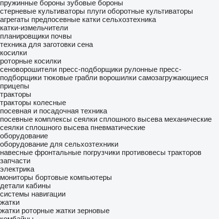
пружинные бороны
зубовые бороны
стерневые культиваторы
плуги оборотные
культиваторы
агрегаты предпосевные
катки сельхозтехника
катки-измельчители
планировщики почвы
техника для заготовки сена
косилки
роторные косилки
сеноворошители
пресс-подборщики рулонные
пресс-
подборщики тюковые
грабли ворошилки
самозагружающиеся
прицепы
тракторы
тракторы колесные
посевная и посадочная техника
посевные комплексы
сеялки сплошного высева механические
сеялки сплошного высева пневматические
оборудование
оборудование для сельхозтехники
навесные фронтальные погрузчики
противовесы тракторов
запчасти
электрика
мониторы
бортовые компьютеры
детали кабины
системы навигации
жатки
жатки роторные
жатки зерновые
комбайны