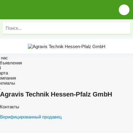
 нас
бъявления
4
арта
омпания
илиалы
1
Agravis Technik Hessen-Pfalz GmbH
Контакты
Верифицированный продавец