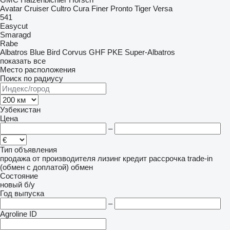
Avatar
Cruiser
Cultro
Cura
Finer
Pronto
Tiger
Versa
541
Easycut
Smaragd
Rabe
Albatros
Blue Bird
Corvus
GHF
PKE
Super-Albatros
показать все
Место расположения
Поиск по радиусу
Узбекистан
Цена
–
Тип объявления
продажа
от производителя
лизинг
кредит
рассрочка
trade-in
(обмен с доплатой)
обмен
Состояние
новый
б/у
Год выпуска
–
Agroline ID