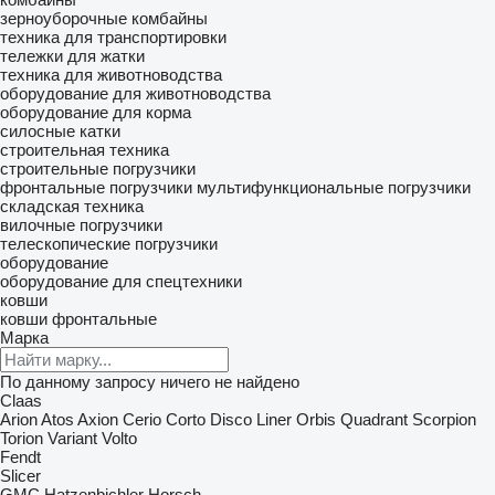
зерноуборочные комбайны
техника для транспортировки
тележки для жатки
техника для животноводства
оборудование для животноводства
оборудование для корма
силосные катки
строительная техника
строительные погрузчики
фронтальные погрузчики
мультифункциональные погрузчики
складская техника
вилочные погрузчики
телескопические погрузчики
оборудование
оборудование для спецтехники
ковши
ковши фронтальные
Марка
По данному запросу ничего не найдено
Claas
Arion
Atos
Axion
Cerio
Corto
Disco
Liner
Orbis
Quadrant
Scorpion
Torion
Variant
Volto
Fendt
Slicer
GMC
Hatzenbichler
Horsch