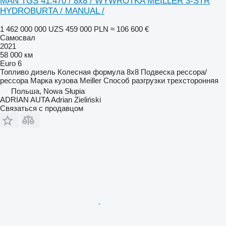
MAN TGS 41.470 / 8x8 / WYWROTKA MEILLER 3-STR
HYDROBURTA / MANUAL /
1 462 000 000 UZS
459 000 PLN
≈ 106 600 €
Самосвал
2021
58 000 км
Euro 6
Топливо
дизель
Колесная формула
8x8
Подвеска
рессора/
рессора
Марка кузова
Meiller
Способ разгрузки
трехсторонняя
Польша, Nowa Słupia
ADRIAN AUTA Adrian Zieliński
Связаться с продавцом