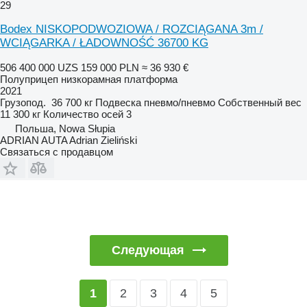
29
Bodex NISKOPODWOZIOWA / ROZCIĄGANA 3m /
WCIĄGARKA / ŁADOWNOŚĆ 36700 KG
506 400 000 UZS
159 000 PLN
≈ 36 930 €
Полуприцеп низкорамная платформа
2021
Грузопод.
36 700 кг
Подвеска
пневмо/пневмо
Собственный вес
11 300 кг
Количество осей
3
Польша, Nowa Słupia
ADRIAN AUTA Adrian Zieliński
Связаться с продавцом
Следующая
2
3
4
5
1