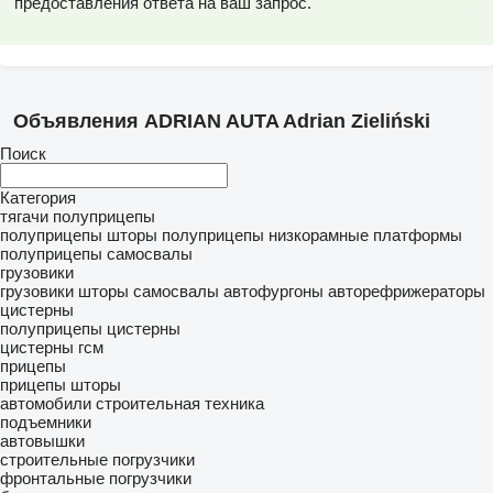
предоставления ответа на ваш запрос.
Объявления ADRIAN AUTA Adrian Zieliński
Поиск
Категория
тягачи
полуприцепы
полуприцепы шторы
полуприцепы низкорамные платформы
полуприцепы самосвалы
грузовики
грузовики шторы
самосвалы
автофургоны
авторефрижераторы
цистерны
полуприцепы цистерны
цистерны гсм
прицепы
прицепы шторы
автомобили
строительная техника
подъемники
автовышки
строительные погрузчики
фронтальные погрузчики