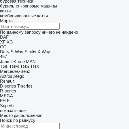
буровая техника
бурильно-крановые машины
катки
комбинированные катки
Марка
По данному запросу ничего не найдено
DAF
XF
XG
CC
Daily
S-Way
Stralis
X-Way
457
Janmil
Krone
MAN
TGL
TGM
TGS
TGX
Mercedes-Benz
Actros
Atego
Renault
D-series
T-series
R-series
MEGA
FH
FL
Superb
показать все
Место расположения
Поиск по радиусу