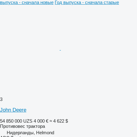
выпуска - сначала новые
Год выпуска - сначала старые
3
John Deere
54 850 000 UZS
4 000 €
≈ 4 622 $
Противовес трактора
Нидерланды, Helmond