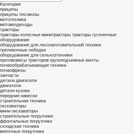
Категория
прицепы
прицепы лесовозы
мототехника
мотовездеходы
тракторы
тракторы колесные
минитракторы
тракторы гусеничные
оборудование
оборудование для лесозаготовительной техники
трелевочные лебедки
оборудование для сельхозтехники
противовесы тракторов
грузоподъемные мачты
почвообрабатывающая техника
почвофрезы
запчасти
детали двигателя
двигатели
детали кузова
передние навески
строительная техника
экскаваторы
мини-экскаваторы
строительные погрузчики
фронтальные погрузчики
складская техника
вилочные погрузчики