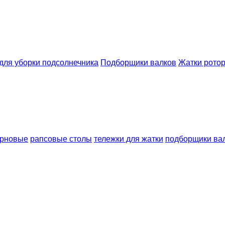
для уборки подсолнечника
Подборщики валков
Жатки рото
ерновые
рапсовые столы
тележки для жатки
подборщики ва