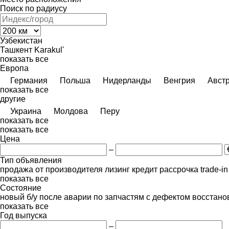
Поиск по радиусу
Узбекистан
Ташкент
Karakul'
показать все
Европа
Германия
Польша
Нидерланды
Венгрия
Авст
показать все
другие
Украина
Молдова
Перу
показать все
показать все
Цена
–
Тип объявления
продажа
от производителя
лизинг
кредит
рассрочка
trade-i
показать все
Состояние
новый
б/у
после аварии
по запчастям
с дефектом
восстано
показать все
Год выпуска
–