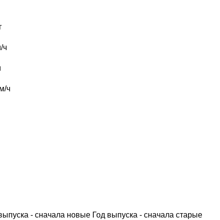
г
/ч
м
м/ч
выпуска - сначала новые
Год выпуска - сначала старые