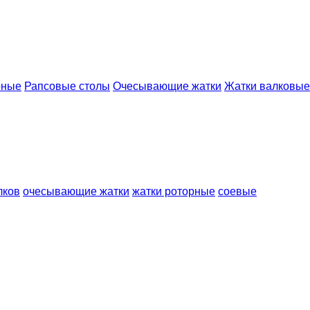
рные
Рапсовые столы
Очесывающие жатки
Жатки валковые
лков
очесывающие жатки
жатки роторные
соевые