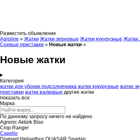
Разместить объявление
Agroline
»
Жатки
Жатки зерновые
Жатки кукурузные
Жатки 
Соевые приставки
»
Новые жатки
»
Новые жатки
Категория
жатки для уборки подсолнечника
жатки кукурузные
жатки з
приставки
жатки валковые
другие жатки
показать все
Марка
По данному запросу ничего не найдено
Agronic
Aktürk
Biso
Crop Ranger
Capello
Diamant
Helianthus
QUASAR
Spartan