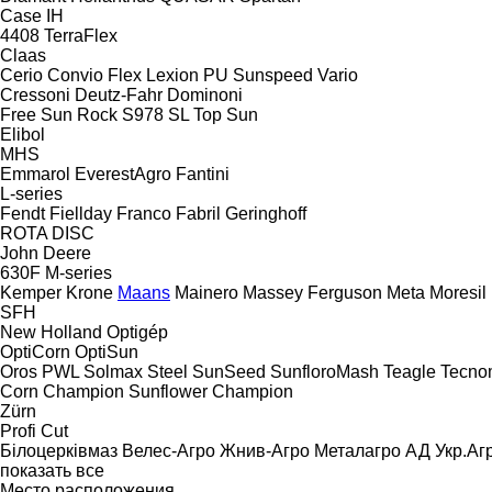
Case IH
4408
TerraFlex
Claas
Cerio
Convio Flex
Lexion
PU
Sunspeed
Vario
Cressoni
Deutz-Fahr
Dominoni
Free Sun
Rock
S978
SL
Top Sun
Elibol
MHS
Emmarol
EverestAgro
Fantini
L-series
Fendt
Fiellday
Franco Fabril
Geringhoff
ROTA DISC
John Deere
630F
M-series
Kemper
Krone
Maans
Mainero
Massey Ferguson
Meta
Moresil
SFH
New Holland
Optigép
OptiCorn
OptiSun
Oros
PWL
Solmax Steel
SunSeed
SunfloroMash
Teagle
Tecno
Corn Champion
Sunflower Champion
Zürn
Profi Cut
Білоцерківмаз
Велес-Агро
Жнив-Агро
Металагро АД
Укр.Аг
показать все
Место расположения