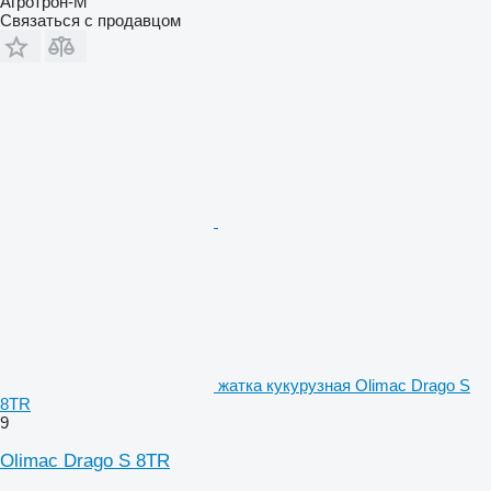
Агротрон-М
Связаться с продавцом
жатка кукурузная Olimac Drago S
8TR
9
Olimac Drago S 8TR