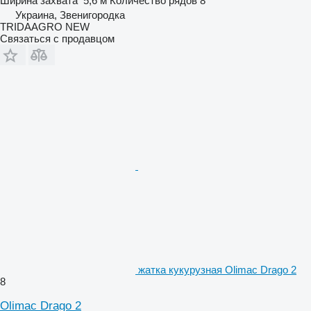
Ширина захвата
5,6 м
Количество рядов
8
Украина, Звенигородка
TRIDAAGRO NEW
Связаться с продавцом
жатка кукурузная Olimac Drago 2
8
Olimac Drago 2