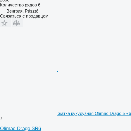
Количество рядов
6
Венгрия, Pásztó
Связаться с продавцом
жатка кукурузная Olimac Drago SR6
7
Olimac Drago SR6