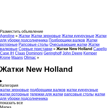
Разместить объявление
Agroline
»
Жатки
Жатки зерновые
Жатки кукурузные
Жатки
для уборки подсолнечника
Подборщики валков
Жатки
роторные
Рапсовые столы
Очесывающие жатки
Жатки
валковые
Соевые приставки
»
Жатки New Holland
Capello
Case IH
Claas
Dominoni
Geringhoff
John Deere
Kemper
Krone
Maans
Olimac
»
Жатки New Holland
Категория
жатки зерновые
подборщики валков
жатки кукурузные
жатки роторные
тележки для жатки
рапсовые столы
жатки
для уборки подсолнечника
показать все
Марка