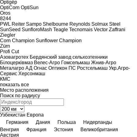
Optigép
OptiCorn
OptiSun
Oros
8244
PWL
Reiter
Sampo
Shelbourne Reynolds
Solmax Steel
SunSeed
SunfloroMash
Teagle
Tecnomais
Vector
Zaffrani
Ziegler
Corn Champion
Sunflower Champion
Zürn
Profi Cut
Азовагротех
Бердянский завод сельхозтехники
Білоцерківмаз
Велес-Агро
Гомсельмаш
Жнив-Агро
Металагро АД
Огнас
Оптикон
ПС
Ростсельмаш
Укр.Агро-
Сервис
Херсонмаш
КМС
показать все
Место расположения
Поиск по радиусу
Узбекистан
Европа
Германия
Дания
Польша
Нидерланды
Венгрия
Франция
Эстония
Великобритания
Австрия