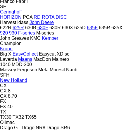
Franco Fabril
SF
Geringhoff
HORIZON
PCA
RD
ROTA DISC
Harvest
Idass
John Deere
622R
625R
630B
630F
630R
630X
635D
635F
635R
635X
920
930
F-series
M-series
John Greaves
KMC
Kemper
Champion
Krone
Big X
EasyCollect
Easycut
XDisc
Laverda
Maans
MacDon
Mainero
1040
MDD-200
Massey Ferguson
Meta
Moresil
Nardi
SFH
New Holland
CX
CX 8
CX 8.70
FX
FX 40
TX
TX30
TX32
TX65
Olimac
Drago GT
Drago NR8
Drago SR6