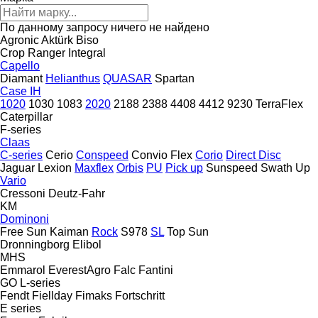
По данному запросу ничего не найдено
Agronic
Aktürk
Biso
Crop Ranger
Integral
Capello
Diamant
Helianthus
QUASAR
Spartan
Case IH
1020
1030
1083
2020
2188
2388
4408
4412
9230
TerraFlex
Caterpillar
F-series
Claas
C-series
Cerio
Conspeed
Convio Flex
Corio
Direct Disc
Jaguar
Lexion
Maxflex
Orbis
PU
Pick up
Sunspeed
Swath Up
Vario
Cressoni
Deutz-Fahr
KM
Dominoni
Free Sun
Kaiman
Rock
S978
SL
Top Sun
Dronningborg
Elibol
MHS
Emmarol
EverestAgro
Falc
Fantini
GO
L-series
Fendt
Fiellday
Fimaks
Fortschritt
E series