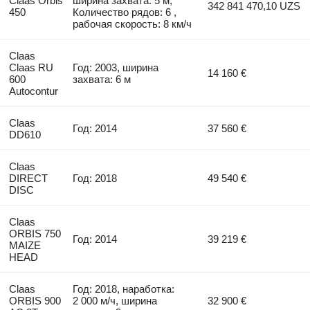
Claas Orbis
ширина захвата: 5 м,
342 841 470,10 UZS
450
Количество рядов: 6 ,
рабочая скорость: 8 км/ч
Claas
Claas RU
Год: 2003, ширина
14 160 €
600
захвата: 6 м
Autocontur
Claas
Год: 2014
37 560 €
DD610
Claas
DIRECT
Год: 2018
49 540 €
DISC
Claas
ORBIS 750
Год: 2014
39 219 €
MAIZE
HEAD
Claas
Год: 2018, наработка:
ORBIS 900
2 000 м/ч, ширина
32 900 €