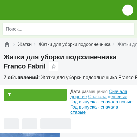
Жатки
Жатки для уборки подсолнечника
Жатки дл
Жатки для уборки подсолнечника
Franco Fabril
7 объявлений:
Жатки для уборки подсолнечника Franco F
Дата размещения
Сначала
дорогие
Сначала дешевые
Год выпуска - сначала новые
Год выпуска - сначала
старые