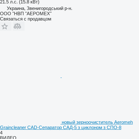
21.5 л.с. (15.8 кВт)
Украина, Звенигородський р-н.
ООО "НВП "АЕРОМЕХ"
Связаться с продавцом
новый зерноочиститель Aeromeh
Graincleaner CAD-Сепаратор САД-5 з циклоном з СПО-8
4
ВИДЕО