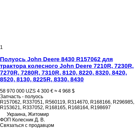
1
Полуось John Deere 8430 R157062 для
трактора колесного John Deere 7210R, 7230R,
7270R, 7280R, 7310R, 8120, 8220, 8320, 8420,
8520, 8130, 8225R, 8330, 8430
58 970 000 UZS
4 300 €
≈ 4 968 $
Запчасть - полуось
R157062, R337051, R560119, R314670, R168166, R296985,
R153621, R337052, R168165, R168164, R198697
Украина, Житомир
ФОП Колесник Д. В.
Связаться с продавцом