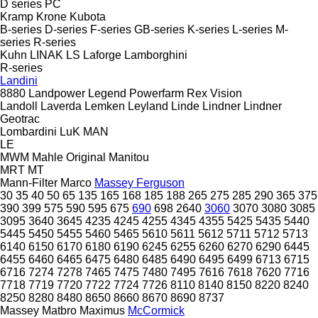
D series
PC
Kramp
Krone
Kubota
B-series
D-series
F-series
GB-series
K-series
L-series
M-
series
R-series
Kuhn
LINAK
LS
Laforge
Lamborghini
R-series
Landini
8880
Landpower
Legend
Powerfarm
Rex
Vision
Landoll
Laverda
Lemken
Leyland
Linde
Lindner
Lindner
Geotrac
Lombardini
LuK
MAN
LE
MWM
Mahle Original
Manitou
MRT
MT
Mann-Filter
Marco
Massey Ferguson
30
35
40
50
65
135
165
168
185
188
265
275
285
290
365
375
390
399
575
590
595
675
690
698
2640
3060
3070
3080
3085
3095
3640
3645
4235
4245
4255
4345
4355
5425
5435
5440
5445
5450
5455
5460
5465
5610
5611
5612
5711
5712
5713
6140
6150
6170
6180
6190
6245
6255
6260
6270
6290
6445
6455
6460
6465
6475
6480
6485
6490
6495
6499
6713
6715
6716
7274
7278
7465
7475
7480
7495
7616
7618
7620
7716
7718
7719
7720
7722
7724
7726
8110
8140
8150
8220
8240
8250
8280
8480
8650
8660
8670
8690
8737
Massey
Matbro
Maximus
McCormick