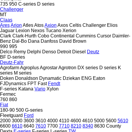
735
950
C-series
D series
Challenger
MT
Claas
Ares
Arion
Atles
Atos
Axion
Axos
Celtis
Challenger
Elios
Jaguar
Lexion
Nexos
Tucano
Xerion
Clark
Clark-Hurth
Cobo
Continental
Cummins
Cursor
Daimler-
Benz
Dal-Bo
Dana
Danfoss
David Brown
990
995
Delco Remy
Delphi
Denso
Detroit Diesel
Deutz
BF
D-series
Deutz-Fahr
Agrofarm
Agroplus
Agrostar
Agrotron
DX series
D series
K
series
M series
Doken
Donaldson
Dynamatic
Dziekan
ENG
Eaton
FJDynamics
FPT
Fast
Fendt
F-series
Katana
Vario
Xylon
Fermec
760
860
Fiat
180-90
500
G-series
Fleetguard
Ford
2000
3000
3600
3610
4000
4110
4600
4610
5000
5600
5610
6600
6610
6640
7610
7700
7710
8210
8340
8630
County
Dexta
E-series
F-series
L-series
TW