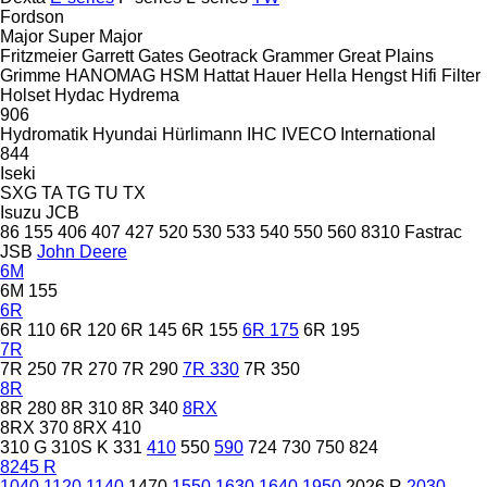
Fordson
Major
Super Major
Fritzmeier
Garrett
Gates
Geotrack
Grammer
Great Plains
Grimme
HANOMAG
HSM
Hattat
Hauer
Hella
Hengst
Hifi Filter
Holset
Hydac
Hydrema
906
Hydromatik
Hyundai
Hürlimann
IHC
IVECO
International
844
Iseki
SXG
TA
TG
TU
TX
Isuzu
JCB
86
155
406
407
427
520
530
533
540
550
560
8310
Fastrac
JSB
John Deere
6M
6M 155
6R
6R 110
6R 120
6R 145
6R 155
6R 175
6R 195
7R
7R 250
7R 270
7R 290
7R 330
7R 350
8R
8R 280
8R 310
8R 340
8RX
8RX 370
8RX 410
310 G
310S K
331
410
550
590
724
730
750
824
8245 R
1040
1120
1140
1470
1550
1630
1640
1950
2026 R
2030