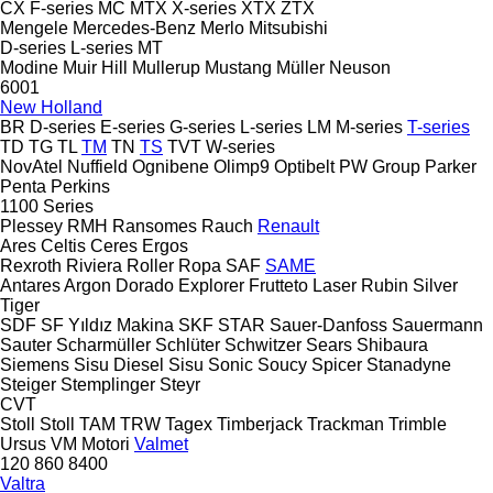
CX
F-series
MC
MTX
X-series
XTX
ZTX
Mengele
Mercedes-Benz
Merlo
Mitsubishi
D-series
L-series
MT
Modine
Muir Hill
Mullerup
Mustang
Müller
Neuson
6001
New Holland
BR
D-series
E-series
G-series
L-series
LM
M-series
T-series
TD
TG
TL
TM
TN
TS
TVT
W-series
NovAtel
Nuffield
Ognibene
Olimp9
Optibelt
PW Group
Parker
Penta
Perkins
1100 Series
Plessey
RMH
Ransomes
Rauch
Renault
Ares
Celtis
Ceres
Ergos
Rexroth
Riviera
Roller
Ropa
SAF
SAME
Antares
Argon
Dorado
Explorer
Frutteto
Laser
Rubin
Silver
Tiger
SDF
SF Yıldız Makina
SKF
STAR
Sauer-Danfoss
Sauermann
Sauter
Scharmüller
Schlüter
Schwitzer
Sears
Shibaura
Siemens
Sisu Diesel
Sisu
Sonic
Soucy
Spicer
Stanadyne
Steiger
Stemplinger
Steyr
CVT
Stoll
Stoll
TAM
TRW
Tagex
Timberjack
Trackman
Trimble
Ursus
VM Motori
Valmet
120
860
8400
Valtra