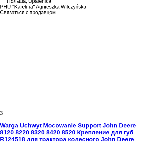
Польша, Opalenica
PHU "Karetina" Agnieszka Wilczyńska
Связаться с продавцом
3
Warga Uchwyt Mocowanie Support John Deere
8120 8220 8320 8420 8520 Крепление для губ
R124518 для трактора колесного John Deere