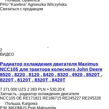
Польша, Opalenica
PHU "Karetina" Agnieszka Wilczyńska
Связаться с продавцом
2
ВИДЕО
Радиатор охлаждения двигателя Maximus
NCC105 для трактора колесного John Deere
8520 , 8220 , 8120 , 8420 , 8320 , 4920 , 8520T ,
8220T , 8120T , 8320T , 8420T
7 271 000 UZS
2 283 PLN
≈ 530,20 €
Запчасть - радиатор охлаждения двигателя
NCC105 OE RE171821 RE186715 RE245227 RE245228
Польша, Kargowa
P.W. MAXIMUS Piotr Maksymów