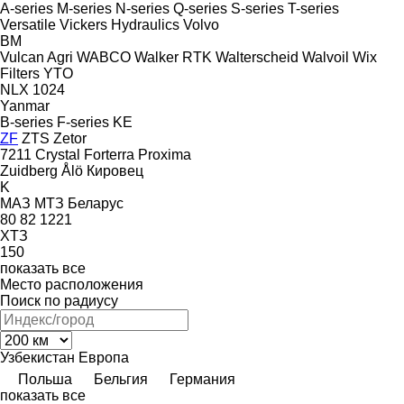
A-series
M-series
N-series
Q-series
S-series
T-series
Versatile
Vickers Hydraulics
Volvo
BM
Vulcan Agri
WABCO
Walker RTK
Walterscheid
Walvoil
Wix
Filters
YTO
NLX 1024
Yanmar
B-series
F-series
KE
ZF
ZTS
Zetor
7211
Crystal
Forterra
Proxima
Zuidberg
Ålö
Кировец
K
МАЗ
МТЗ Беларус
80
82
1221
ХТЗ
150
показать все
Место расположения
Поиск по радиусу
Узбекистан
Европа
Польша
Бельгия
Германия
показать все