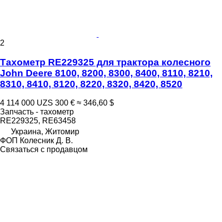
2
Тахометр RE229325 для трактора колесного
John Deere 8100, 8200, 8300, 8400, 8110, 8210,
8310, 8410, 8120, 8220, 8320, 8420, 8520
4 114 000 UZS
300 €
≈ 346,60 $
Запчасть - тахометр
RE229325, RE63458
Украина, Житомир
ФОП Колесник Д. В.
Связаться с продавцом