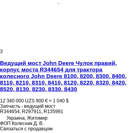
3
Ведущий мост John Deere Чулок правий,
корпус моста R344654 для трактора
колесного John Deere 8100, 8200, 8300, 8400,
8110, 8210, 8310, 8410, 8120, 8220, 8320, 8420,
8520, 8130, 8230, 8330, 8430
12 340 000 UZS
900 €
≈ 1 040 $
Запчасть - ведущий мост
R344654, R297911, R135991
Украина, Житомир
ФОП Колесник Д. В.
Связаться с продавцом