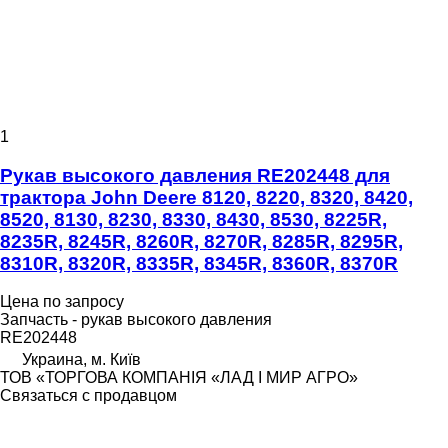
1
Рукав высокого давления RE202448 для
трактора John Deere 8120, 8220, 8320, 8420,
8520, 8130, 8230, 8330, 8430, 8530, 8225R,
8235R, 8245R, 8260R, 8270R, 8285R, 8295R,
8310R, 8320R, 8335R, 8345R, 8360R, 8370R
Цена по запросу
Запчасть - рукав высокого давления
RE202448
Украина, м. Київ
ТОВ «ТОРГОВА КОМПАНІЯ «ЛАД І МИР АГРО»
Связаться с продавцом