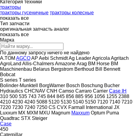
Категория техники
тракторы
тракторы гусеничные
тракторы колесные
показать все
Тип запчасти
оригинальная запчасть
аналог
показать все
Марка
По данному запросу ничего не найдено
A.TOM
AGCO
AP
Aebi Schmidt
Ag Leader
Agricola
Agritach
AgroLand
Allis-Chalmers
Amazone
Arag
BM Horse
BM
Maschinenbau
Belarus
Bergstrom
Berthoud
Bill Bennett
Bobcat
S series
T series
Bolinder-Munktell
BorgWarner
Bosch
Boschung
Bucher
Hydraulics
CHCNAV
CNH
Camso
Carraro
Carrier
Case IH
310
500
535
743
745
844
845
856
885
956
1056
1255
2388
4210
4230
4240
5088
5120
5130
5140
5150
7120
7140
7210
7220
7230
7240
7250
CS
CVX
Farmall
International
JX
Luxxum
MX
MXM
MXU
Magnum
Maxxum
Optum
Puma
Quadtrac
STX
Steiger
Case
450
Caterpillar