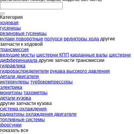
Категория
ходовая
гусеницы
резиновые гусеницы
кулаки поворотные
полуоси
редукторы хода
другие
запчасти к ходовой
трансмиссия
ведущие мосты
шестерни КПП
карданные валы
шестерни
дифференциала
другие запчасти трансмиссии
гидравлика
гидрораспределители
рукава высокого давления
детали двигателя
интеркулеры
турбокомпрессоры
электрика
мониторы
тахометры
детали кузова
другие запчасти кузова
система охлаждения
радиаторы охлаждения двигателя
топливные системы
форсунки
показать все