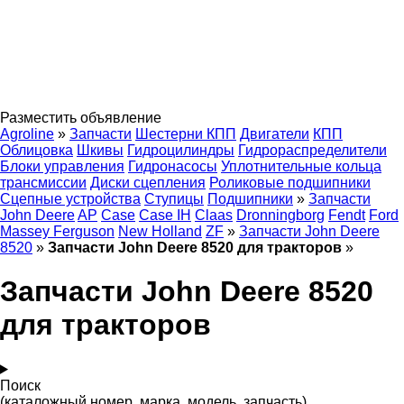
Разместить объявление
Agroline
»
Запчасти
Шестерни КПП
Двигатели
КПП
Облицовка
Шкивы
Гидроцилиндры
Гидрораспределители
Блоки управления
Гидронасосы
Уплотнительные кольца
трансмиссии
Диски сцепления
Роликовые подшипники
Сцепные устройства
Ступицы
Подшипники
»
Запчасти
John Deere
AP
Case
Case IH
Claas
Dronningborg
Fendt
Ford
Massey Ferguson
New Holland
ZF
»
Запчасти John Deere
8520
»
Запчасти John Deere 8520 для тракторов
»
Запчасти John Deere 8520
для тракторов
Поиск
(каталожный номер, марка, модель, запчасть)