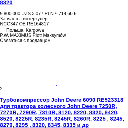
8320
9 800 000 UZS
3 077 PLN
≈ 714,60 €
Запчасть - интеркулер
NCC347 OE RE164817
Польша, Kargowa
P.W. MAXIMUS Piotr Maksymów
Связаться с продавцом
2
Турбокомпрессор John Deere 6090 RE523318
для трактора колесного John Deere 7250R,
7270R, 7290R, 7310R, 8120, 8220, 8320, 8420,
8520, 8225R, 8235R, 8245R, 8260R, 8225 , 8245,
8270, 8295 , 8320, 8345, 8335 и др