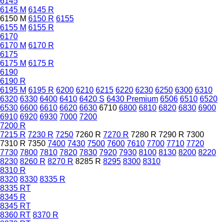
6145
6145 M
6145 R
6150 M
6150 R
6155
6155 M
6155 R
6170
6170 M
6170 R
6175
6175 M
6175 R
6190
6190 R
6195 M
6195 R
6200
6210
6215
6220
6230
6250
6300
6310
6320
6330
6400
6410
6420 S
6430 Premium
6506
6510
6520
6530
6600
6610
6620
6630
6710
6800
6810
6820
6830
6900
6910
6920
6930
7000
7200
7200 R
7215 R
7230 R
7250
7260 R
7270 R
7280 R
7290 R
7300
7310 R
7350
7400
7430
7500
7600
7610
7700
7710
7720
7730
7800
7810
7820
7830
7920
7930
8100
8130
8200
8220
8230
8260 R
8270 R
8285 R
8295
8300
8310
8310 R
8320
8330
8335 R
8335 RT
8345 R
8345 RT
8360 RT
8370 R