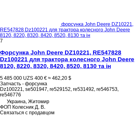
форсунка John Deere DZ10221,
RE547828 Dz100221 для трактора колесного John Deere
8120, 8220, 8320, 8420, 8520, 8130 та ін
7
Форсунка John Deere DZ10221, RE547828
Dz100221 для трактора колесного John Deere
8120, 8220, 8320, 8420, 8520, 8130 та ін
5 485 000 UZS
400 €
≈ 462,20 $
Запчасть - форсунка
Dz100221, se501947, re529152, re531492, re546753,
re546776
Украина, Житомир
ФОП Колесник Д. В.
Связаться с продавцом