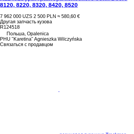
8120, 8220, 8320, 8420, 8520
7 962 000 UZS
2 500 PLN
≈ 580,60 €
Другая запчасть кузова
R124518
Польша, Opalenica
PHU "Karetina" Agnieszka Wilczyńska
Связаться с продавцом