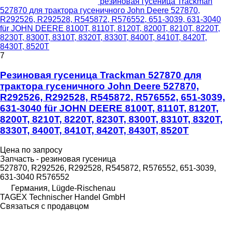
резиновая гусеница Trackman
527870 для трактора гусеничного John Deere 527870,
R292526, R292528, R545872, R576552, 651-3039, 631-3040
für JOHN DEERE 8100T, 8110T, 8120T, 8200T, 8210T, 8220T,
8230T, 8300T, 8310T, 8320T, 8330T, 8400T, 8410T, 8420T,
8430T, 8520T
7
Резиновая гусеница Trackman 527870 для
трактора гусеничного John Deere 527870,
R292526, R292528, R545872, R576552, 651-3039,
631-3040 für JOHN DEERE 8100T, 8110T, 8120T,
8200T, 8210T, 8220T, 8230T, 8300T, 8310T, 8320T,
8330T, 8400T, 8410T, 8420T, 8430T, 8520T
Цена по запросу
Запчасть - резиновая гусеница
527870, R292526, R292528, R545872, R576552, 651-3039,
631-3040 R576552
Германия, Lügde-Rischenau
TAGEX Technischer Handel GmbH
Связаться с продавцом