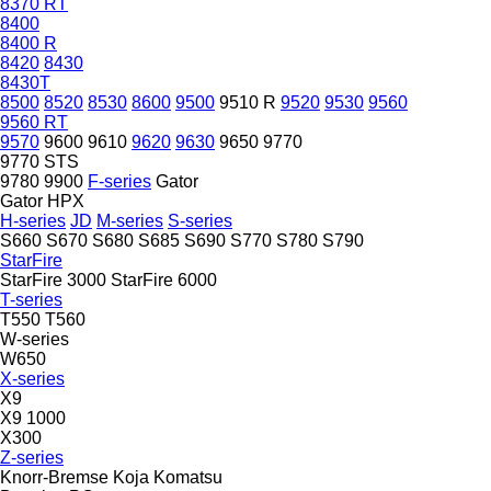
8370 RT
8400
8400 R
8420
8430
8430T
8500
8520
8530
8600
9500
9510 R
9520
9530
9560
9560 RT
9570
9600
9610
9620
9630
9650
9770
9770 STS
9780
9900
F-series
Gator
Gator HPX
H-series
JD
M-series
S-series
S660
S670
S680
S685
S690
S770
S780
S790
StarFire
StarFire 3000
StarFire 6000
T-series
T550
T560
W-series
W650
X-series
X9
X9 1000
X300
Z-series
Knorr-Bremse
Koja
Komatsu