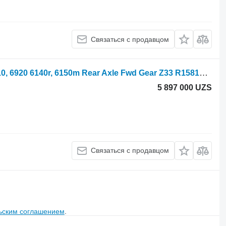
Связаться с продавцом
Шестерня КПП John Deere 6820, 6810, 6920 6140r, 6150m Rear Axle Fwd Gear Z33 R158123 для трактора колесного John Deere 6820, 6810, 6920 6140r, 6150m
5 897 000 UZS
Связаться с продавцом
ьским соглашением
.