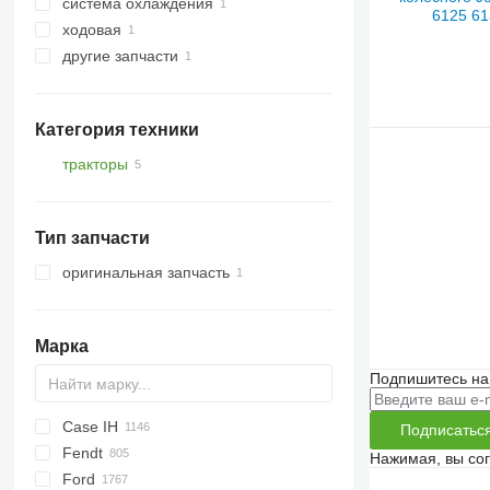
система охлаждения
дифференциалы
ходовая
шестерни КПП
кожухи вентилятора
другие запчасти
оси
запчасти
Категория техники
тракторы
тракторы колесные
Тип запчасти
оригинальная запчасть
Марка
Подпишитесь на
Case IH
S series
Подписатьс
Fendt
T series
310
450
735
MT
Ares
990
BF
Agrofarm
Нажимая, вы со
Ford
500
950
Arion
995
D-series
Agroplus
F-series
760
180-90