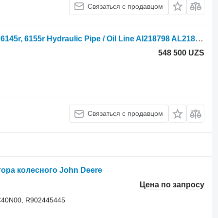
Связаться с продавцом
Трубка гидравлическая John Deere 6145r, 6155r Hydraulic Pipe / Oil Line Al218798 AL218798 для трактора колесного
548 500 UZS
Связаться с продавцом
тора колесного John Deere
Цена по запросу
C40N00, R902445445