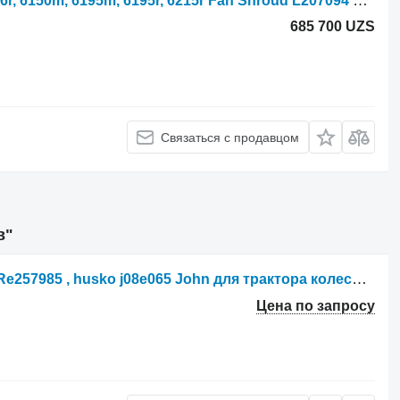
Кожух вентилятора John Deere 6m, 6r, 6150m, 6195m, 6195r, 6215r Fan Shroud L207094 для трактора колесного
685 700 UZS
Связаться с продавцом
в"
Гидрораспределитель John Deere Re257985 , husko j08e065 John для трактора колесного
Цена по запросу