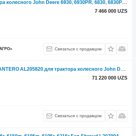
Ось John Deere L225732 для трактора колесного John Deere 6930, 6930PR, 6830, 6830PR, 610R, 6145R, 6150R, 6155R, 6155M, 6150M
7 466 000 UZS
 АГРО»
Связаться с продавцом
Дифференциал DIFERENCIAL DELANTERO AL205820 для трактора колесного John Deere 6140R, 6140J, 6150M
71 220 000 UZS
Связаться с продавцом