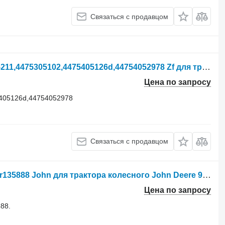
Связаться с продавцом
Ведущий мост ZF APL 2035 4475305211,4475305102,4475405126d,44754052978 Zf для трактора колесного John Deere 6100,6200,6300,6400
Цена по запросу
5405126d,44754052978
Связаться с продавцом
John Deere 9530R, r228933,R285476,r135888 John для трактора колесного John Deere 9530R
Цена по запросу
88.