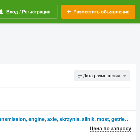
Вход / Регистрация
Разместить объявление
Дата размещения
Запчасти Parts, ersatzteile, części, transmission, engine, axle, skrzynia, silnik, most, getriebe, motor, final drive, gearbox для трактора колесного John Deere 6155 6115 6125 6130 6140 6150 M
Цена по запросу