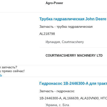
Agro-Power
Запчасть - трубка гидравлическая
AL218798
Ирландия, Courtmacsherry
COURTMACSHERRY MACHINERY LTD
 запчасть?
у прямо сейчас!
ть
Гидронасос 1B-2446300-A для трак
Запчасть - гидронасос
1B-2446300-A, AL166639, ALA10VN00, HT
Украина, с. Біла