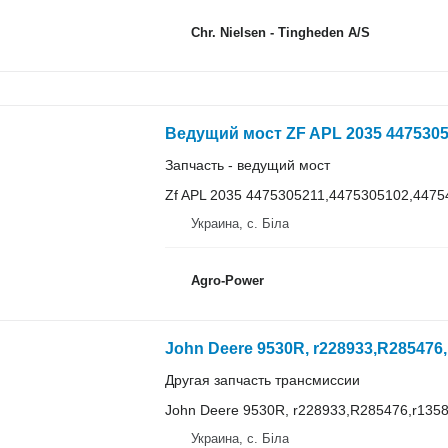
Chr. Nielsen - Tingheden A/S
Запчасть - ведущий мост
Zf APL 2035 4475305211,4475305102,447
Украина, с. Біла
Agro-Power
Другая запчасть трансмиссии
John Deere 9530R, r228933,R285476,r1358
Украина, с. Біла