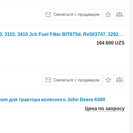
Связаться с продавцом
Топливный фильтр John Deere 6300, 3110, 3410 Jcb Fuel Filter Bf7675d, Re503747, 32925666 BF7675D для трактора колесного
164 600 UZS
Связаться с продавцом
m для трактора колесного John Deere 6300
Цена по запросу