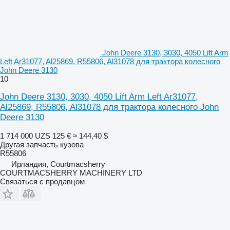
John Deere 3130, 3030, 4050 Lift Arm
Left Ar31077, Al25869, R55806, Al31078 для трактора колесного
John Deere 3130
10
John Deere 3130, 3030, 4050 Lift Arm Left Ar31077,
Al25869, R55806, Al31078 для трактора колесного John
Deere 3130
1 714 000 UZS
125 €
≈ 144,40 $
Другая запчасть кузова
R55806
Ирландия, Courtmacsherry
COURTMACSHERRY MACHINERY LTD
Связаться с продавцом