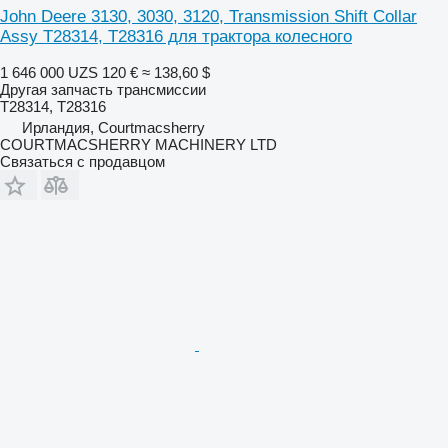
John Deere 3130, 3030, 3120, Transmission Shift Collar
Assy T28314, T28316 для трактора колесного
1 646 000 UZS
120 €
≈ 138,60 $
Другая запчасть трансмиссии
T28314, T28316
Ирландия, Courtmacsherry
COURTMACSHERRY MACHINERY LTD
Связаться с продавцом