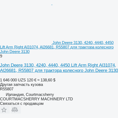
John Deere 3130, 4240, 4440, 4450
Lift Arm Right Al31074, Al26681, R55807 для трактора колесного
John Deere 3130
9
John Deere 3130, 4240, 4440, 4450 Lift Arm Right Al31074,
Al26681, R55807 для трактора колесного John Deere 3130
1 646 000 UZS
120 €
≈ 138,60 $
Другая запчасть кузова
R55807
Ирландия, Courtmacsherry
COURTMACSHERRY MACHINERY LTD
Связаться с продавцом