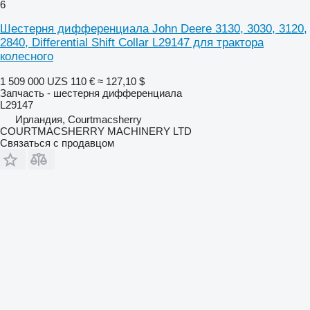
6
Шестерня дифференциала John Deere 3130, 3030, 3120,
2840, Differential Shift Collar L29147 для трактора
колесного
1 509 000 UZS
110 €
≈ 127,10 $
Запчасть - шестерня дифференциала
L29147
Ирландия, Courtmacsherry
COURTMACSHERRY MACHINERY LTD
Связаться с продавцом