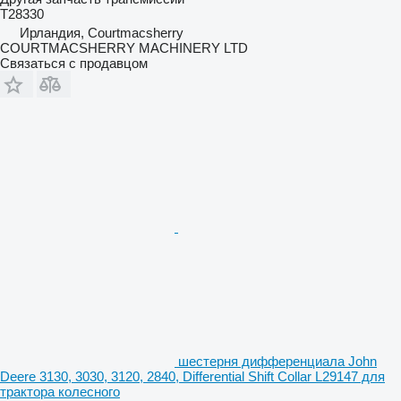
T28330
Ирландия, Courtmacsherry
COURTMACSHERRY MACHINERY LTD
Связаться с продавцом
шестерня дифференциала John
Deere 3130, 3030, 3120, 2840, Differential Shift Collar L29147 для
трактора колесного