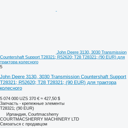
John Deere 3130, 3030 Transmission
Countershaft Support T28321; R52620; T28 T28321; (90 EUR) для
трактора колесного
5
John Deere 3130, 3030 Transmission Countershaft Support
T28321; R52620; T28 T28321; (90 EUR) для трактора
колесного
5 074 000 UZS
370 €
≈ 427,50 $
Запчасть - крепежные элементы
T28321; (90 EUR)
Ирландия, Courtmacsherry
COURTMACSHERRY MACHINERY LTD
Связаться с продавцом