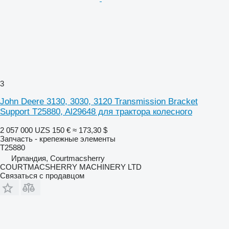
3
John Deere 3130, 3030, 3120 Transmission Bracket
Support T25880, Al29648 для трактора колесного
2 057 000 UZS
150 €
≈ 173,30 $
Запчасть - крепежные элементы
T25880
Ирландия, Courtmacsherry
COURTMACSHERRY MACHINERY LTD
Связаться с продавцом