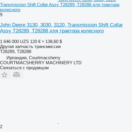
Transmission Shift Collar Assy T28289, T28288 для трактора
колесного
9
John Deere 3130, 3030, 3120, Transmission Shift Collar
Assy T28289, T28288 для трактора колесного
1 646 000 UZS
120 €
≈ 138,60 $
Другая запчасть трансмиссии
T28289, T28288
Ирландия, Courtmacsherry
COURTMACSHERRY MACHINERY LTD
Связаться с продавцом
2