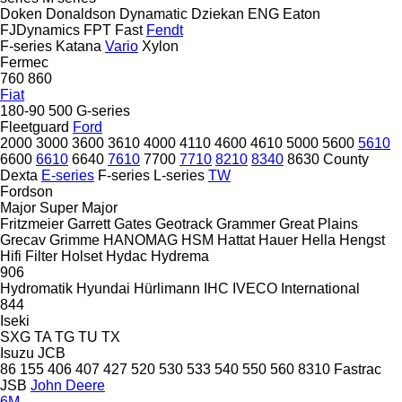
Doken
Donaldson
Dynamatic
Dziekan
ENG
Eaton
FJDynamics
FPT
Fast
Fendt
F-series
Katana
Vario
Xylon
Fermec
760
860
Fiat
180-90
500
G-series
Fleetguard
Ford
2000
3000
3600
3610
4000
4110
4600
4610
5000
5600
5610
6600
6610
6640
7610
7700
7710
8210
8340
8630
County
Dexta
E-series
F-series
L-series
TW
Fordson
Major
Super Major
Fritzmeier
Garrett
Gates
Geotrack
Grammer
Great Plains
Grecav
Grimme
HANOMAG
HSM
Hattat
Hauer
Hella
Hengst
Hifi Filter
Holset
Hydac
Hydrema
906
Hydromatik
Hyundai
Hürlimann
IHC
IVECO
International
844
Iseki
SXG
TA
TG
TU
TX
Isuzu
JCB
86
155
406
407
427
520
530
533
540
550
560
8310
Fastrac
JSB
John Deere
6M