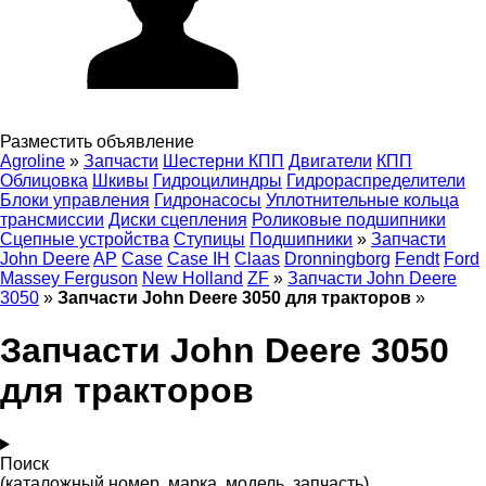
Разместить объявление
Agroline
»
Запчасти
Шестерни КПП
Двигатели
КПП
Облицовка
Шкивы
Гидроцилиндры
Гидрораспределители
Блоки управления
Гидронасосы
Уплотнительные кольца
трансмиссии
Диски сцепления
Роликовые подшипники
Сцепные устройства
Ступицы
Подшипники
»
Запчасти
John Deere
AP
Case
Case IH
Claas
Dronningborg
Fendt
Ford
Massey Ferguson
New Holland
ZF
»
Запчасти John Deere
3050
»
Запчасти John Deere 3050 для тракторов
»
Запчасти John Deere 3050
для тракторов
Поиск
(каталожный номер, марка, модель, запчасть)