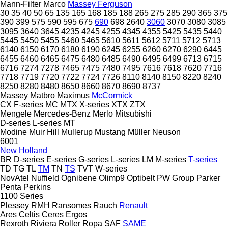
Mann-Filter
Marco
Massey Ferguson
30
35
40
50
65
135
165
168
185
188
265
275
285
290
365
375
390
399
575
590
595
675
690
698
2640
3060
3070
3080
3085
3095
3640
3645
4235
4245
4255
4345
4355
5425
5435
5440
5445
5450
5455
5460
5465
5610
5611
5612
5711
5712
5713
6140
6150
6170
6180
6190
6245
6255
6260
6270
6290
6445
6455
6460
6465
6475
6480
6485
6490
6495
6499
6713
6715
6716
7274
7278
7465
7475
7480
7495
7616
7618
7620
7716
7718
7719
7720
7722
7724
7726
8110
8140
8150
8220
8240
8250
8280
8480
8650
8660
8670
8690
8737
Massey
Matbro
Maximus
McCormick
CX
F-series
MC
MTX
X-series
XTX
ZTX
Mengele
Mercedes-Benz
Merlo
Mitsubishi
D-series
L-series
MT
Modine
Muir Hill
Mullerup
Mustang
Müller
Neuson
6001
New Holland
BR
D-series
E-series
G-series
L-series
LM
M-series
T-series
TD
TG
TL
TM
TN
TS
TVT
W-series
NovAtel
Nuffield
Ognibene
Olimp9
Optibelt
PW Group
Parker
Penta
Perkins
1100 Series
Plessey
RMH
Ransomes
Rauch
Renault
Ares
Celtis
Ceres
Ergos
Rexroth
Riviera
Roller
Ropa
SAF
SAME