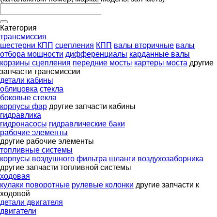
Категория
трансмиссия
шестерни КПП
сцепления
КПП
валы вторичные
валы
отбора мощности
дифференциалы
карданные валы
корзины сцепления
передние мосты
картеры моста
другие
запчасти трансмиссии
детали кабины
облицовка
стекла
боковые стекла
корпусы фар
другие запчасти кабины
гидравлика
гидронасосы
гидравлические баки
рабочие элементы
другие рабочие элементы
топливные системы
корпусы воздушного фильтра
шланги воздухозаборника
другие запчасти топливной системы
ходовая
кулаки поворотные
рулевые колонки
другие запчасти к
ходовой
детали двигателя
двигатели