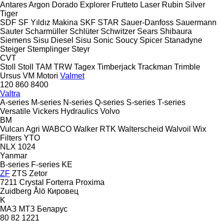
Antares
Argon
Dorado
Explorer
Frutteto
Laser
Rubin
Silver
Tiger
SDF
SF Yıldız Makina
SKF
STAR
Sauer-Danfoss
Sauermann
Sauter
Scharmüller
Schlüter
Schwitzer
Sears
Shibaura
Siemens
Sisu Diesel
Sisu
Sonic
Soucy
Spicer
Stanadyne
Steiger
Stemplinger
Steyr
CVT
Stoll
Stoll
TAM
TRW
Tagex
Timberjack
Trackman
Trimble
Ursus
VM Motori
Valmet
120
860
8400
Valtra
A-series
M-series
N-series
Q-series
S-series
T-series
Versatile
Vickers Hydraulics
Volvo
BM
Vulcan Agri
WABCO
Walker RTK
Walterscheid
Walvoil
Wix
Filters
YTO
NLX 1024
Yanmar
B-series
F-series
KE
ZF
ZTS
Zetor
7211
Crystal
Forterra
Proxima
Zuidberg
Ålö
Кировец
K
МАЗ
МТЗ Беларус
80
82
1221