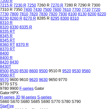
7200 R
7215 R
7230 R
7250
7260 R
7270 R
7280 R
7290 R
7300
7310 R
7350
7400
7430
7500
7600
7610
7700
7710
7720
7730
7800
7810
7820
7830
7920
7930
8100
8130
8200
8220
8230
8260 R
8270 R
8285 R
8295
8300
8310
8310 R
8320
8330
8335 R
8335 RT
8345 R
8345 RT
8360 RT
8370 R
8370 RT
8400
8400 R
8420
8430
8430T
8500
8520
8530
8600
9500
9510 R
9520
9530
9560
9560 RT
9570
9600
9610
9620
9630
9650
9770
9770 STS
9780
9900
F-series
Gator
Gator HPX
H-series
JD
M-series
S-series
S660
S670
S680
S685
S690
S770
S780
S790
StarFire