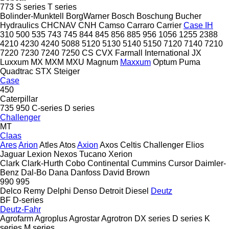
773
S series
T series
Bolinder-Munktell
BorgWarner
Bosch
Boschung
Bucher
Hydraulics
CHCNAV
CNH
Camso
Carraro
Carrier
Case IH
310
500
535
743
745
844
845
856
885
956
1056
1255
2388
4210
4230
4240
5088
5120
5130
5140
5150
7120
7140
7210
7220
7230
7240
7250
CS
CVX
Farmall
International
JX
Luxxum
MX
MXM
MXU
Magnum
Maxxum
Optum
Puma
Quadtrac
STX
Steiger
Case
450
Caterpillar
735
950
C-series
D series
Challenger
MT
Claas
Ares
Arion
Atles
Atos
Axion
Axos
Celtis
Challenger
Elios
Jaguar
Lexion
Nexos
Tucano
Xerion
Clark
Clark-Hurth
Cobo
Continental
Cummins
Cursor
Daimler-
Benz
Dal-Bo
Dana
Danfoss
David Brown
990
995
Delco Remy
Delphi
Denso
Detroit Diesel
Deutz
BF
D-series
Deutz-Fahr
Agrofarm
Agroplus
Agrostar
Agrotron
DX series
D series
K
series
M series