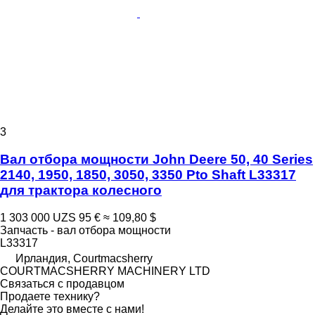
3
Вал отбора мощности John Deere 50, 40 Series
2140, 1950, 1850, 3050, 3350 Pto Shaft L33317
для трактора колесного
1 303 000 UZS
95 €
≈ 109,80 $
Запчасть - вал отбора мощности
L33317
Ирландия, Courtmacsherry
COURTMACSHERRY MACHINERY LTD
Связаться с продавцом
Продаете технику?
Делайте это вместе с нами!