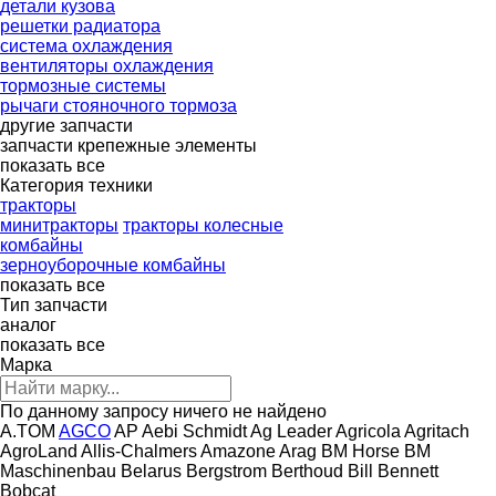
детали кузова
решетки радиатора
система охлаждения
вентиляторы охлаждения
тормозные системы
рычаги стояночного тормоза
другие запчасти
запчасти
крепежные элементы
показать все
Категория техники
тракторы
минитракторы
тракторы колесные
комбайны
зерноуборочные комбайны
показать все
Тип запчасти
аналог
показать все
Марка
По данному запросу ничего не найдено
A.TOM
AGCO
AP
Aebi Schmidt
Ag Leader
Agricola
Agritach
AgroLand
Allis-Chalmers
Amazone
Arag
BM Horse
BM
Maschinenbau
Belarus
Bergstrom
Berthoud
Bill Bennett
Bobcat