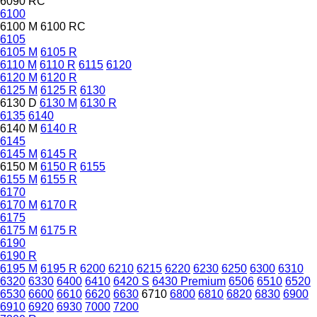
6090 RC
6100
6100 M
6100 RC
6105
6105 M
6105 R
6110 M
6110 R
6115
6120
6120 M
6120 R
6125 M
6125 R
6130
6130 D
6130 M
6130 R
6135
6140
6140 M
6140 R
6145
6145 M
6145 R
6150 M
6150 R
6155
6155 M
6155 R
6170
6170 M
6170 R
6175
6175 M
6175 R
6190
6190 R
6195 M
6195 R
6200
6210
6215
6220
6230
6250
6300
6310
6320
6330
6400
6410
6420 S
6430 Premium
6506
6510
6520
6530
6600
6610
6620
6630
6710
6800
6810
6820
6830
6900
6910
6920
6930
7000
7200