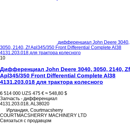
дифференциал John Deere 3040,
3050, 2140, Zf Apl345/350 Front Differential Complete Al38
4131.203.018 для трактора колесного
10
Дифференциал John Deere 3040, 3050, 2140, Zf
Apl345/350 Front Differential Complete Al38
4131.203.018 для трактора колесного
6 514 000 UZS
475 €
≈ 548,80 $
Запчасть - дифференциал
4131.203.018, AL38020
Ирландия, Courtmacsherry
COURTMACSHERRY MACHINERY LTD
Связаться с продавцом