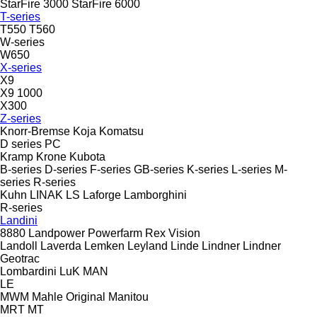
StarFire 3000
StarFire 6000
T-series
T550
T560
W-series
W650
X-series
X9
X9 1000
X300
Z-series
Knorr-Bremse
Koja
Komatsu
D series
PC
Kramp
Krone
Kubota
B-series
D-series
F-series
GB-series
K-series
L-series
M-
series
R-series
Kuhn
LINAK
LS
Laforge
Lamborghini
R-series
Landini
8880
Landpower
Powerfarm
Rex
Vision
Landoll
Laverda
Lemken
Leyland
Linde
Lindner
Lindner
Geotrac
Lombardini
LuK
MAN
LE
MWM
Mahle Original
Manitou
MRT
MT