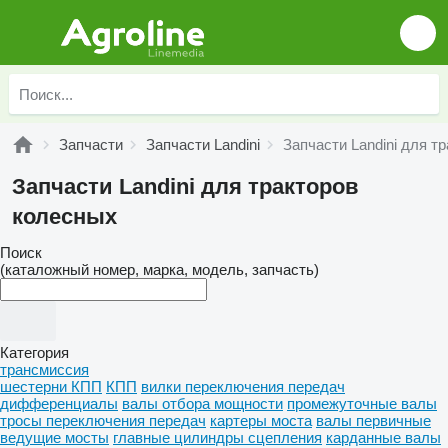
Запчасти
Запчасти Landini
Запчасти Landini для т
Запчасти Landini для тракторов
колесных
Поиск
(каталожный номер, марка, модель, запчасть)
Категория
трансмиссия
шестерни КПП
КПП
вилки переключения передач
дифференциалы
валы отбора мощности
промежуточные валы
тросы переключения передач
картеры моста
валы первичные
ведущие мосты
главные цилиндры сцепления
карданные валы