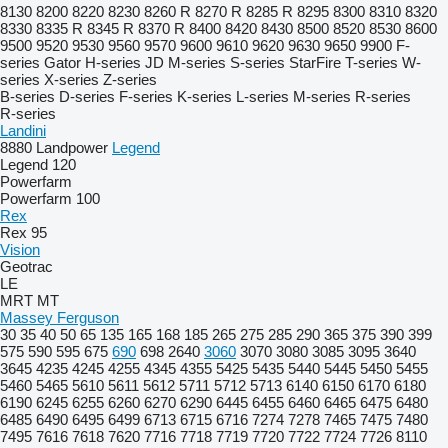
8130
8200
8220
8230
8260 R
8270 R
8285 R
8295
8300
8310
8320
8330
8335 R
8345 R
8370 R
8400
8420
8430
8500
8520
8530
8600
9500
9520
9530
9560
9570
9600
9610
9620
9630
9650
9900
F-
series
Gator
H-series
JD
M-series
S-series
StarFire
T-series
W-
series
X-series
Z-series
B-series
D-series
F-series
K-series
L-series
M-series
R-series
R-series
Landini
8880
Landpower
Legend
Legend 120
Powerfarm
Powerfarm 100
Rex
Rex 95
Vision
Geotrac
LE
MRT
MT
Massey Ferguson
30
35
40
50
65
135
165
168
185
265
275
285
290
365
375
390
399
575
590
595
675
690
698
2640
3060
3070
3080
3085
3095
3640
3645
4235
4245
4255
4345
4355
5425
5435
5440
5445
5450
5455
5460
5465
5610
5611
5612
5711
5712
5713
6140
6150
6170
6180
6190
6245
6255
6260
6270
6290
6445
6455
6460
6465
6475
6480
6485
6490
6495
6499
6713
6715
6716
7274
7278
7465
7475
7480
7495
7616
7618
7620
7716
7718
7719
7720
7722
7724
7726
8110