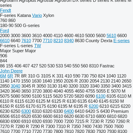
Agrofarm
Agroplus
Agrostar
Agrotron
DX series
D series
K series
M
series
Fendt
F-series
Katana
Vario
Xylon
760
860
180-90
500
G-series
Ford
2000
3000
3600
3610
4000
4110
4600
4610
5000
5600
5610
6600
6610
6640
7610
7700
7710
8210
8340
8630
County
Dexta
E-series
F-series
L-series
TW
Major
Super Major
906
844
86
155
406
407
427
520
530
533
540
550
560
8310
Fastrac
John Deere
6M
6R
7R
8R
310 G
310S K
331
410
590
730
750
824
1040
1120
1140
1470
1550
1630
1640
1950
2026 R
2030
2054
2130
2140
2650
2850
3040
3045 R
3050
3130
3140
3200
3320
3340
3350
3400
3415
3420
3640
3650
3720
3800
4040
4055
4650
4755
5055 E
5070 M
5075
5080
5090
5100
5115
5620
5720
5820
6090
6100
6105
6110 M
6110 R
6115
6120
6125 M
6125 R
6130
6135
6140
6145
6150 M
6150 R
6155
6170
6175
6190
6195 M
6195 R
6200
6210
6215
6220
6230
6250
6300
6310
6320
6330
6400
6410
6420 S
6430 Premium
6506
6510
6520
6530
6600
6610
6620
6630
6710
6800
6810
6820
6830
6900
6910
6920
6930
7000
7200
7215 R
7230 R
7250
7260 R
7270 R
7280 R
7290 R
7300
7310 R
7350
7400
7430
7500
7600
7610
7700
7710
7720
7730
7800
7810
7820
7830
7920
7930
8100