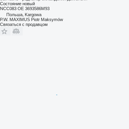
Состояние
новый
NCC083 OE 3693586M93
Польша, Kargowa
P.W. MAXIMUS Piotr Maksymów
Связаться с продавцом