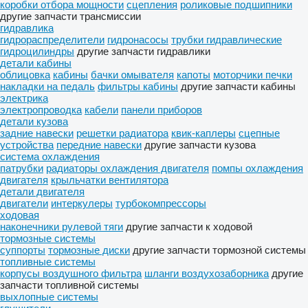
коробки отбора мощности
сцепления
роликовые подшипники
другие запчасти трансмиссии
гидравлика
гидрораспределители
гидронасосы
трубки гидравлические
гидроцилиндры
другие запчасти гидравлики
детали кабины
облицовка
кабины
бачки омывателя
капоты
моторчики печки
накладки на педаль
фильтры кабины
другие запчасти кабины
электрика
электропроводка
кабели
панели приборов
детали кузова
задние навески
решетки радиатора
квик-каплеры
сцепные
устройства
передние навески
другие запчасти кузова
система охлаждения
патрубки
радиаторы охлаждения двигателя
помпы охлаждения
двигателя
крыльчатки вентилятора
детали двигателя
двигатели
интеркулеры
турбокомпрессоры
ходовая
наконечники рулевой тяги
другие запчасти к ходовой
тормозные системы
суппорты
тормозные диски
другие запчасти тормозной системы
топливные системы
корпусы воздушного фильтра
шланги воздухозаборника
другие
запчасти топливной системы
выхлопные системы