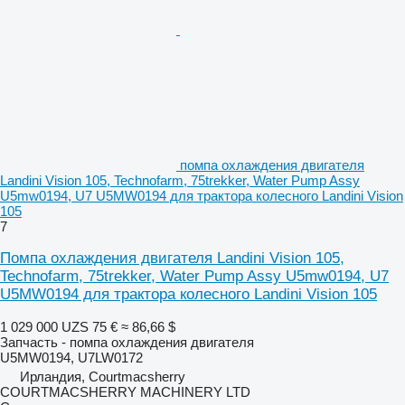
помпа охлаждения двигателя
Landini Vision 105, Technofarm, 75trekker, Water Pump Assy
U5mw0194, U7 U5MW0194 для трактора колесного Landini Vision
105
7
Помпа охлаждения двигателя Landini Vision 105,
Technofarm, 75trekker, Water Pump Assy U5mw0194, U7
U5MW0194 для трактора колесного Landini Vision 105
1 029 000 UZS
75 €
≈ 86,66 $
Запчасть - помпа охлаждения двигателя
U5MW0194, U7LW0172
Ирландия, Courtmacsherry
COURTMACSHERRY MACHINERY LTD