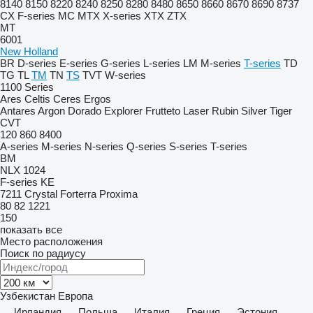
8140
8150
8220
8240
8250
8280
8480
8650
8660
8670
8690
8737
CX
F-series
MC
MTX
X-series
XTX
ZTX
MT
6001
New Holland
BR
D-series
E-series
G-series
L-series
LM
M-series
T-series
TD
TG
TL
TM
TN
TS
TVT
W-series
1100 Series
Ares
Celtis
Ceres
Ergos
Antares
Argon
Dorado
Explorer
Frutteto
Laser
Rubin
Silver
Tiger
CVT
120
860
8400
A-series
M-series
N-series
Q-series
S-series
T-series
BM
NLX 1024
F-series
KE
7211
Crystal
Forterra
Proxima
80
82
1221
150
показать все
Место расположения
Поиск по радиусу
Узбекистан
Европа
Ирландия
Польша
Италия
Греция
Эстония