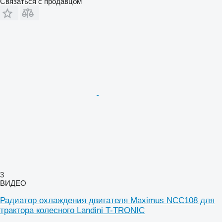
Связаться с продавцом
3
ВИДЕО
Радиатор охлаждения двигателя Maximus NCC108 для
трактора колесного Landini T-TRONIC