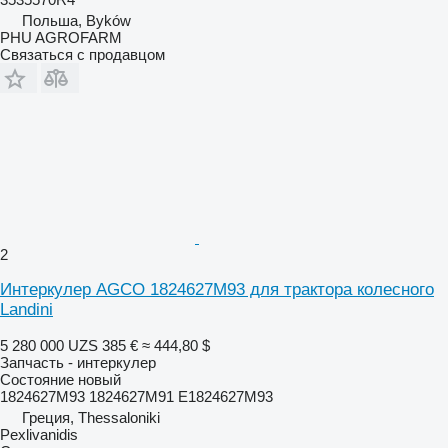
Польша, Byków
PHU AGROFARM
Связаться с продавцом
2
Интеркулер AGCO 1824627M93 для трактора колесного
Landini
5 280 000 UZS
385 €
≈ 444,80 $
Запчасть - интеркулер
Состояние
новый
1824627M93 1824627M91 E1824627M93
Греция, Thessaloniki
Pexlivanidis