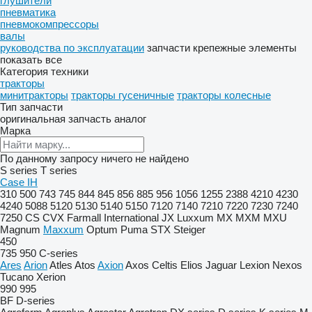
глушители
пневматика
пневмокомпрессоры
валы
руководства по эксплуатации
запчасти
крепежные элементы
показать все
Категория техники
тракторы
минитракторы
тракторы гусеничные
тракторы колесные
Тип запчасти
оригинальная запчасть
аналог
Марка
По данному запросу ничего не найдено
S series
T series
Case IH
310
500
743
745
844
845
856
885
956
1056
1255
2388
4210
4230
4240
5088
5120
5130
5140
5150
7120
7140
7210
7220
7230
7240
7250
CS
CVX
Farmall
International
JX
Luxxum
MX
MXM
MXU
Magnum
Maxxum
Optum
Puma
STX
Steiger
450
735
950
C-series
Ares
Arion
Atles
Atos
Axion
Axos
Celtis
Elios
Jaguar
Lexion
Nexos
Tucano
Xerion
990
995
BF
D-series