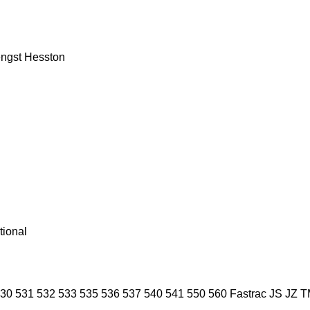
ngst
Hesston
tional
30
531
532
533
535
536
537
540
541
550
560
Fastrac
JS
JZ
T