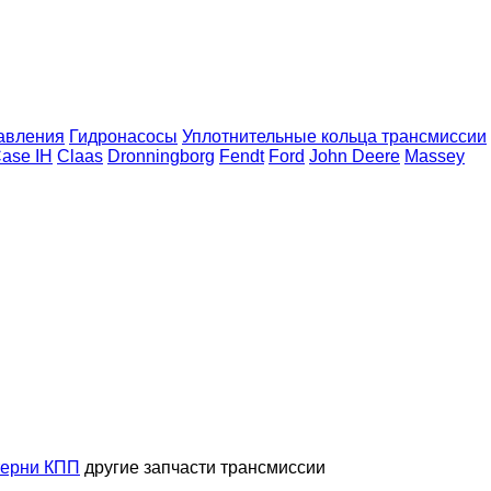
авления
Гидронасосы
Уплотнительные кольца трансмиссии
ase IH
Claas
Dronningborg
Fendt
Ford
John Deere
Massey
ерни КПП
другие запчасти трансмиссии