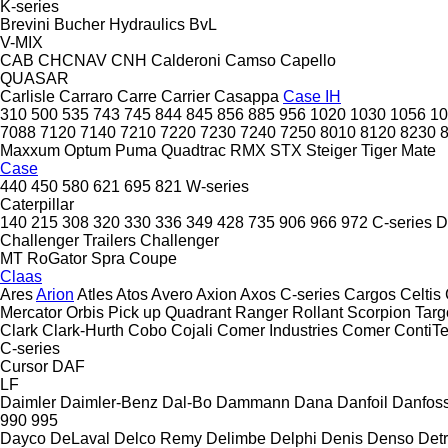
K-series
Brevini
Bucher Hydraulics
BvL
V-MIX
CAB
CHCNAV
CNH
Calderoni
Camso
Capello
QUASAR
Carlisle
Carraro
Carre
Carrier
Casappa
Case IH
310
500
535
743
745
844
845
856
885
956
1020
1030
1056
10
7088
7120
7140
7210
7220
7230
7240
7250
8010
8120
8230
Maxxum
Optum
Puma
Quadtrac
RMX
STX
Steiger
Tiger Mate
Case
440
450
580
621
695
821
W-series
Caterpillar
140
215
308
320
330
336
349
428
735
906
966
972
C-series
D
Challenger Trailers
Challenger
MT
RoGator
Spra Coupe
Claas
Ares
Arion
Atles
Atos
Avero
Axion
Axos
C-series
Cargos
Celtis
Mercator
Orbis
Pick up
Quadrant
Ranger
Rollant
Scorpion
Targ
Clark
Clark-Hurth
Cobo
Cojali
Comer Industries
Comer
ContiT
C-series
Cursor
DAF
LF
Daimler
Daimler-Benz
Dal-Bo
Dammann
Dana
Danfoil
Danfos
990
995
Dayco
DeLaval
Delco Remy
Delimbe
Delphi
Denis
Denso
Detr