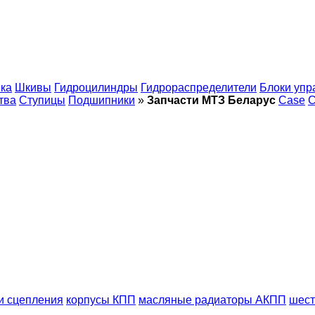
ка
Шкивы
Гидроцилиндры
Гидрораспределители
Блоки упр
тва
Ступицы
Подшипники
»
Запчасти МТЗ Беларус
Case
C
и сцепления
корпусы КПП
масляные радиаторы АКПП
шест