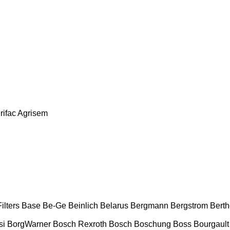
rifac
Agrisem
ilters
Base
Be-Ge
Beinlich
Belarus
Bergmann
Bergstrom
Bert
si
BorgWarner
Bosch Rexroth
Bosch
Boschung
Boss
Bourgault