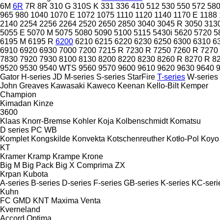
6M
6R
7R
8R
310 G
310S K
331
336
410
512
530
550
572
58
965
980
1040
1070 E
1072
1075
1110
1120
1140
1170 E
1188
2140
2254
2256
2264
2520
2650
2850
3040
3045 R
3050
313
5055 E
5070 M
5075
5080
5090
5100
5115
5430i
5620
5720
5
6195 M
6195 R
6200
6210
6215
6220
6230
6250
6300
6310
6
6910
6920
6930
7000
7200
7215 R
7230 R
7250
7260 R
7270
7830
7920
7930
8100
8130
8200
8220
8230
8260 R
8270 R
8
9520
9530
9540 WTS
9560
9570
9600
9610
9620
9630
9640
Gator
H-series
JD
M-series
S-series
StarFire
T-series
W-series
John Greaves
Kawasaki
Kaweco
Keenan
Kello-Bilt
Kemper
Champion
Kimadan
Kinze
3600
Klaas
Knorr-Bremse
Kohler
Koja
Kolbenschmidt
Komatsu
D series
PC
WB
Komplet
Kongskilde
Konvekta
Kotschenreuther
Kotło-Pol
Koyo
KT
Kramer
Kramp
Krampe
Krone
Big M
Big Pack
Big X
Comprima
ZX
Krpan
Kubota
A-series
B-series
D-series
F-series
GB-series
K-series
KC-seri
Kuhn
FC
GMD
KNT
Maxima
Venta
Kverneland
Accord
Optima