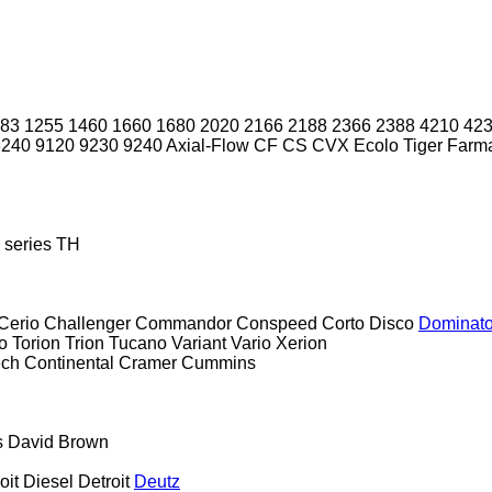
83
1255
1460
1660
1680
2020
2166
2188
2366
2388
4210
42
8240
9120
9230
9240
Axial-Flow
CF
CS
CVX
Ecolo Tiger
Farma
 series
TH
Cerio
Challenger
Commandor
Conspeed
Corto
Disco
Dominato
o
Torion
Trion
Tucano
Variant
Vario
Xerion
ech
Continental
Cramer
Cummins
s
David Brown
oit Diesel
Detroit
Deutz