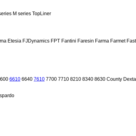
series
M series
TopLiner
sma
Etesia
FJDynamics
FPT
Fantini
Faresin
Farma
Farmet
Fast
600
6610
6640
7610
7700
7710
8210
8340
8630
County
Dexta
spardo