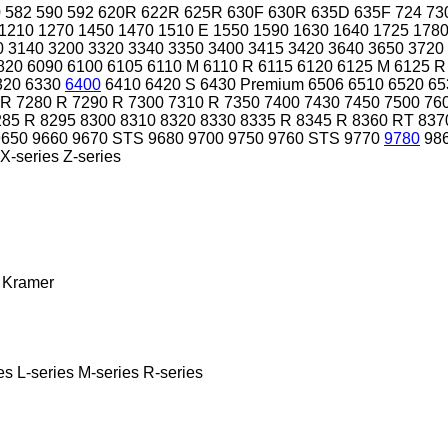
0
582
590
592
620R
622R
625R
630F
630R
635D
635F
724
73
1210
1270
1450
1470
1510 E
1550
1590
1630
1640
1725
178
0
3140
3200
3320
3340
3350
3400
3415
3420
3640
3650
3720
820
6090
6100
6105
6110 M
6110 R
6115
6120
6125 M
6125 R
320
6330
6400
6410
6420 S
6430 Premium
6506
6510
6520
65
 R
7280 R
7290 R
7300
7310 R
7350
7400
7430
7450
7500
76
285 R
8295
8300
8310
8320
8330
8335 R
8345 R
8360 RT
837
9650
9660
9670 STS
9680
9700
9750
9760 STS
9770
9780
98
X-series
Z-series
Kramer
es
L-series
M-series
R-series