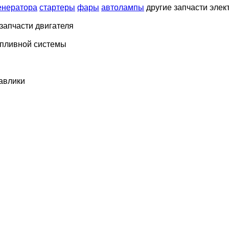
енератора
стартеры
фары
автолампы
другие запчасти элек
 запчасти двигателя
опливной системы
равлики