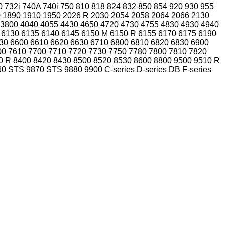
0
732i
740A
740i
750
810
818
824
832
850
854
920
930
955
0
1890
1910
1950
2026 R
2030
2054
2058
2064
2066
2130
3800
4040
4055
4430
4650
4720
4730
4755
4830
4930
4940
6130
6135
6140
6145
6150 M
6150 R
6155
6170
6175
6190
30
6600
6610
6620
6630
6710
6800
6810
6820
6830
6900
00
7610
7700
7710
7720
7730
7750
7780
7800
7810
7820
0 R
8400
8420
8430
8500
8520
8530
8600
8800
9500
9510 R
60 STS
9870 STS
9880
9900
C-series
D-series
DB
F-series