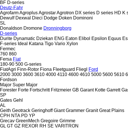
BF
D-series
Deutz-Fahr
Agrofarm
Agroplus
Agrostar
Agrotron
DX series
D series
HD
K 
Dewulf
Dexwal
Dieci
Dodge
Doken
Dominoni
SL
Donaldson
Dromone
Dronningborg
D-series
Durite
Dynamatic
Dziekan
ENG
Eaton
Elibol
Epsilon
Equus
E
F-series
Ideal
Katana
Tigo
Vario
Xylon
Fermec
760
860
Fersa
Fiat
180-90
500
G-series
FiatAgri
Finn-Rotor
Fiona
Fleetguard
Fliegl
Ford
2000
3000
3600
3610
4000
4110
4600
4610
5000
5600
5610
6
Fordson
Major
Super Major
Forester
Forte
Fortschritt
Fritzmeier
GB
Garant Kotte
Garrett
Ga
SP
Gates
Gehl
AL
Geith
Geotrack
Geringhoff
Giant
Grammer
Granit
Great Plains
CPH
NTA
PD
YP
Grecav
GreenMech
Gregoire
Grimme
GL
GT
GZ
REXOR
RH
SE
VARITRON