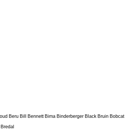
houd
Beru
Bill Bennett
Bima
Binderberger
Black Bruin
Bobcat
Bredal