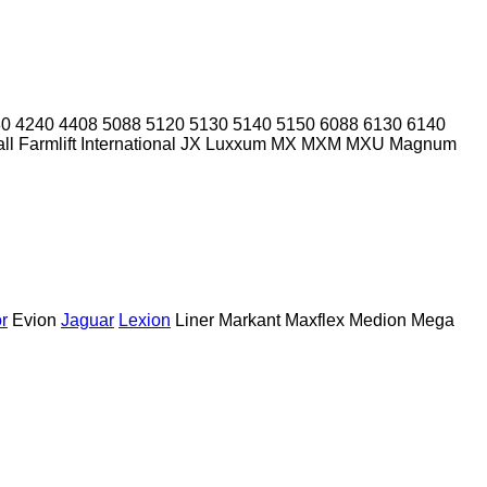
30
4240
4408
5088
5120
5130
5140
5150
6088
6130
6140
ll
Farmlift
International
JX
Luxxum
MX
MXM
MXU
Magnum
r
Evion
Jaguar
Lexion
Liner
Markant
Maxflex
Medion
Mega