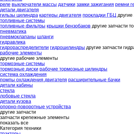
реле
выключатели массы
датчики
замки зажигания
ремни г
детали двигателя
гильзы цилиндра
картеры двигателя
прокладки ГБЦ
другие
топливные системы
топливные фильтры
крышки бензобаков
другие запчасти т
пневматика
пневмоклапаны
шланги
гидравлика
гидрораспределители
гидроцилиндры
другие запчасти гид
рабочие элементы
другие рабочие элементы
тормозные системы
тормозные диски
рабочие тормозные цилиндры
система охлаждения
помпы охлаждения двигателя
расширительные бачки
детали кабины
стекла
лобовые стекла
детали кузова
опорно-поворотные устройства
другие запчасти
запчасти
крепежные элементы
показать все
Категория техники
тракторы