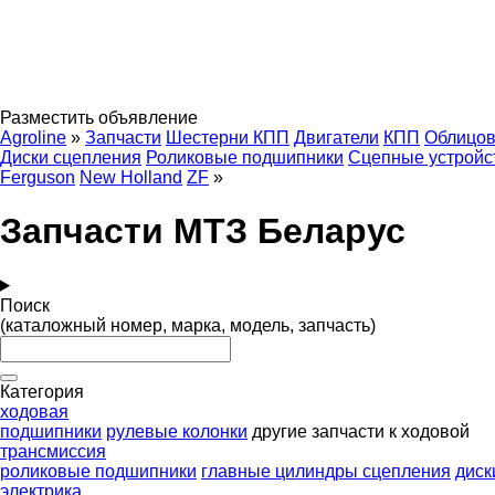
Разместить объявление
Agroline
»
Запчасти
Шестерни КПП
Двигатели
КПП
Облицов
Диски сцепления
Роликовые подшипники
Сцепные устройс
Ferguson
New Holland
ZF
»
Запчасти МТЗ Беларус
Поиск
(каталожный номер, марка, модель, запчасть)
Категория
ходовая
подшипники
рулевые колонки
другие запчасти к ходовой
трансмиссия
роликовые подшипники
главные цилиндры сцепления
диск
электрика