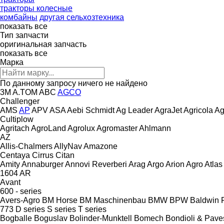
тракторы колесные
комбайны
другая сельхозтехника
показать все
Тип запчасти
оригинальная запчасть
показать все
Марка
По данному запросу ничего не найдено
3M
A.TOM
ABC
AGCO
Challenger
AMS
AP
APV
ASA
Aebi Schmidt
Ag Leader
AgraJet
Agricola
Ag
Cultiplow
Agritach
AgroLand
Agrolux
Agromaster
Ahlmann
AZ
Allis-Chalmers
AllyNav
Amazone
Centaya
Cirrus
Citan
Amity
Annaburger
Annovi Reverberi
Arag
Argo
Arion Agro
Atlas
1604
AR
Avant
600 - series
Avers-Agro
BM Horse
BM Maschinenbau
BMW
BPW
Baldwin F
773
D series
S series
T series
Bogballe
Boguslav
Bolinder-Munktell
Bomech
Bondioli & Pave