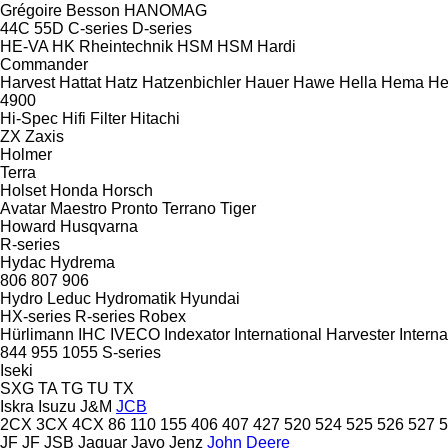
Grégoire Besson
HANOMAG
44C
55D
C-series
D-series
HE-VA
HK Rheintechnik
HSM
HSM
Hardi
Commander
Harvest
Hattat
Hatz
Hatzenbichler
Hauer
Hawe
Hella
Hema
He
4900
Hi-Spec
Hifi Filter
Hitachi
ZX
Zaxis
Holmer
Terra
Holset
Honda
Horsch
Avatar
Maestro
Pronto
Terrano
Tiger
Howard
Husqvarna
R-series
Hydac
Hydrema
806
807
906
Hydro Leduc
Hydromatik
Hyundai
HX-series
R-series
Robex
Hürlimann
IHC
IVECO
Indexator
International Harvester
Interna
844
955
1055
S-series
Iseki
SXG
TA
TG
TU
TX
Iskra
Isuzu
J&M
JCB
2CX
3CX
4CX
86
110
155
406
407
427
520
524
525
526
527
5
JF
JF
JSB
Jaguar
Javo
Jenz
John Deere