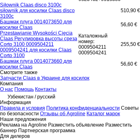
Siłownik Claas disco 3100c
siłownik для косилки Claas disco
510,90 €
3100c
Башмак плуга 0014073650 для
56,60 €
косилки Claas
Przestawianie Wysokości Cięcia
Каталожный
Claas Регулировка высоты среза
номер:
Corto 3100 0009504211
255,50 €
0009504211
0009504241 для косилки Claas
0009504241
Corto 3100
Башмак плуга 0014073660 для
56,60 €
косилки Claas
Смотрите также
Запчасти Claas в Украине для косилок
Компания
О нас
Помощь
Контакты
Узбекистан / русский
Информация
Правила и условия
Политика конфиденциальности
Советы
по безопасности
Отзывы об Agroline
Каталог марок
Наши предложения
Реклама на Agroline
Разместить объявление
Разместить
баннер
Партнерская программа
Для дилеров