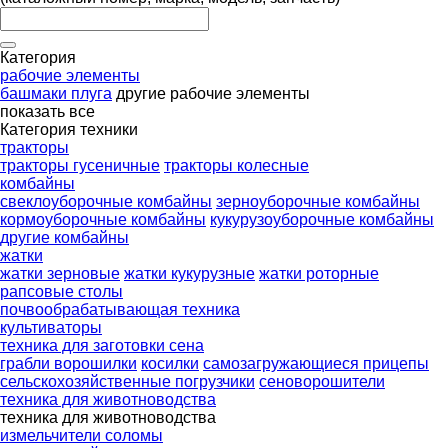
Категория
рабочие элементы
башмаки плуга
другие рабочие элементы
показать все
Категория техники
тракторы
тракторы гусеничные
тракторы колесные
комбайны
свеклоуборочные комбайны
зерноуборочные комбайны
кормоуборочные комбайны
кукурузоуборочные комбайны
другие комбайны
жатки
жатки зерновые
жатки кукурузные
жатки роторные
рапсовые столы
почвообрабатывающая техника
культиваторы
техника для заготовки сена
грабли ворошилки
косилки
самозагружающиеся прицепы
сельскохозяйственные погрузчики
сеноворошители
техника для животноводства
техника для животноводства
измельчители соломы