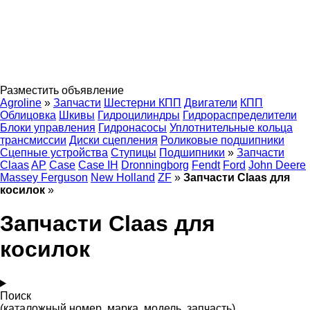
Разместить объявление
Agroline
»
Запчасти
Шестерни КПП
Двигатели
КПП
Облицовка
Шкивы
Гидроцилиндры
Гидрораспределители
Блоки управления
Гидронасосы
Уплотнительные кольца
трансмиссии
Диски сцепления
Роликовые подшипники
Сцепные устройства
Ступицы
Подшипники
»
Запчасти
Claas
AP
Case
Case IH
Dronningborg
Fendt
Ford
John Deere
Massey Ferguson
New Holland
ZF
»
Запчасти Claas для
косилок
»
Запчасти Claas для
косилок
Поиск
(каталожный номер, марка, модель, запчасть)