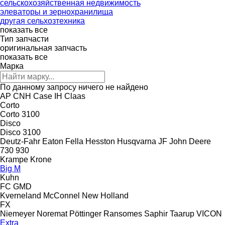
сельскохозяйственная недвижимость
элеваторы и зернохранилища
другая сельхозтехника
показать все
Тип запчасти
оригинальная запчасть
показать все
Марка
По данному запросу ничего не найдено
AP
CNH
Case IH
Claas
Corto
Corto 3100
Disco
Disco 3100
Deutz-Fahr
Eaton
Fella
Hesston
Husqvarna
JF
John Deere
730
930
Krampe
Krone
Big M
Kuhn
FC
GMD
Kverneland
McConnel
New Holland
FX
Niemeyer
Noremat
Pöttinger
Ransomes
Saphir
Taarup
VICON
Extra