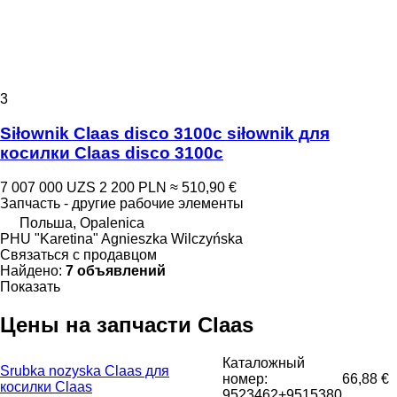
3
Siłownik Claas disco 3100c siłownik для
косилки Claas disco 3100c
7 007 000 UZS
2 200 PLN
≈ 510,90 €
Запчасть - другие рабочие элементы
Польша, Opalenica
PHU "Karetina" Agnieszka Wilczyńska
Связаться с продавцом
Найдено:
7 объявлений
Показать
Цены на запчасти Claas
Каталожный
Srubka nozyska Claas для
номер:
66,88 €
косилки Claas
9523462+9515380