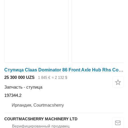
Ступица Claas Dominator 86 Front Axle Hub Rhs Complete 197344.2 для зерноуборочного комбайна Claas Dominator 86
25 300 000 UZS
1 845 €
≈ 2 132 $
Запчасть - ступица
197344.2
Ирландия, Courtmacsherry
COURTMACSHERRY MACHINERY LTD