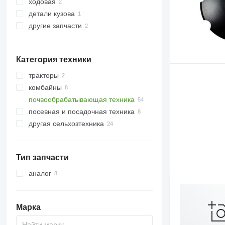
ходовая
диски
детали кузова
сошники
ступицы
другие запчасти
другие рабочие элементы
сцепные устройства
ремкомплекты
крепежные элементы
Категория техники
тракторы
комбайны
тракторы колесные
почвообрабатывающая техника
посевная и посадочная техника
бороны
другая сельхозтехника
культиваторы
плуги
Тип запчасти
аналог
Марка