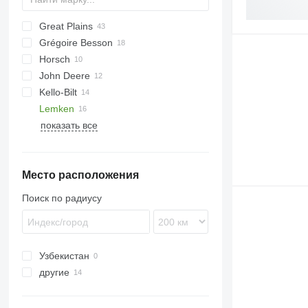
Great Plains
RMX
Grégoire Besson
YP
Horsch
John Deere
Joker
Kello-Bilt
Maestro
1590
Lemken
Tiger
KNT
показать все
Heliodor
TX
Rubin
Zirkon
Место расположения
Zirkon 12
Поиск по радиусу
Узбекистан
другие
Украина