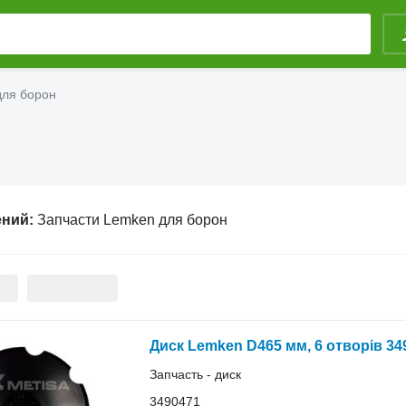
для борон
ений:
Запчасти Lemken для борон
Диск Lemken D465 мм, 6 отворів 3
Запчасть - диск
3490471