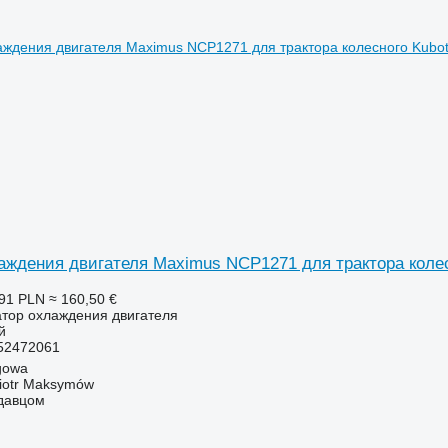
аждения двигателя Maximus NCP1271 для трактора коле
91 PLN
≈ 160,50 €
атор охлаждения двигателя
й
52472061
gowa
iotr Maksymów
одавцом