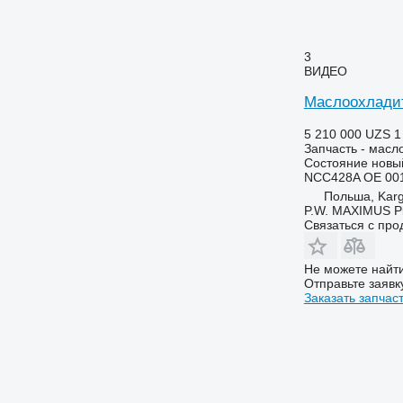
3720
7718
3800
7719
4040
7720
3
4055
7722
ВИДЕО
4430
7724
Маслоохладит
4650
7726
5 210 000 UZS
1
4720
8110
Запчасть - масл
4730
8140
Состояние
новы
NCC428A OE 001
4755
8150
Польша, Kar
4830
8220
P.W. MAXIMUS P
4930
8240
Связаться с пр
4940
8250
5055 E
8280
Не можете найти
Отправьте заявк
5070 M
8480
Заказать запчас
5075
8650
5080
8660
5090
8670
5100
8690
5115
8737