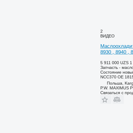
2264
6480
2520
6485
2650
6490
2850
6495
2
3040
6499
ВИДЕО
3045 R
6713
Маслоохладите
3050
6715
8930 , 8940 , 
3130
6716
5 911 000 UZS
1
3140
7274
Запчасть - масл
3200
7278
Состояние
новы
NCC370 OE 181
3320
7465
Польша, Kar
3340
7475
P.W. MAXIMUS P
3350
7480
Связаться с пр
3400
7495
3415
7616
3420
7618
3640
7620
3650
7716