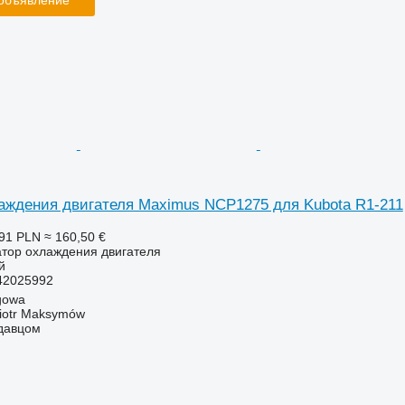
 объявление
аждения двигателя Maximus NCP1275 для Kubota R1-211
91 PLN
≈ 160,50 €
атор охлаждения двигателя
й
42025992
gowa
iotr Maksymów
одавцом