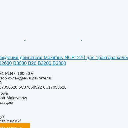
аждения двигателя Maximus NCP1270 для трактора колес
B2630 B3030 B26 B3200 B3300
91 PLN
≈ 160,50 €
атор охлаждения двигателя
й
07058520 6C07058522 6C17058520
gowa
iotr Maksymów
одавцом
ку?
сте с нами!