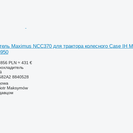
ль Maximus NCC370 для трактора колесного Case IH MAGN
8950
 856 PLN
≈ 431 €
оохладитель
й
582A2 8840528
gowa
iotr Maksymów
одавцом