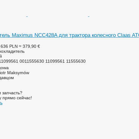
ель Maximus NCC428A для трактора колесного Claas ATOS
 636 PLN
≈ 379,90 €
оохладитель
й
1099561 0011555630 11099561 11555630
gowa
iotr Maksymów
одавцом
 запчасть?
у прямо сейчас!
ть