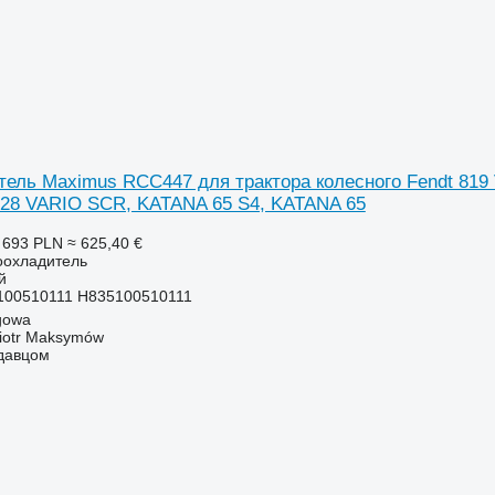
ель Maximus RCC447 для трактора колесного Fendt 819
28 VARIO SCR, KATANA 65 S4, KATANA 65
 693 PLN
≈ 625,40 €
оохладитель
й
100510111 H835100510111
gowa
iotr Maksymów
одавцом