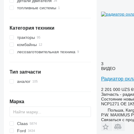
детали двигателя
радиаторы охлаждения двигателя
топливные системы
маслоохладители
комбинированные кулеры
интеркулеры
другие запчасти топливной
системы
Категория техники
тракторы
комбайны
минитракторы
лесозаготовительная техника
тракторы колесные
зерноуборочные комбайны
кормоуборочные комбайны
трелевочные тракторы
3
другие комбайны
форвардеры
ВИДЕО
Тип запчасти
харвестеры
Радиатор охл
аналог
2 201 000 UZS
6
Запчасть - ради
Состояние
новы
Марка
NCP1271 OE 1K
Польша, Kar
P.W. MAXIMUS P
Связаться с пр
Claas
Challenger
Cultiplow
AZ
Centaya
1604
600 - series
773
K-series
V-MIX
QUASAR
310
440
140
MT
Ford
Cirrus
AR
D series
500
450
215
RoGator
Ares
C-series
LF
990
BF
Agrofarm
SL
D-series
F-series
760
180-90