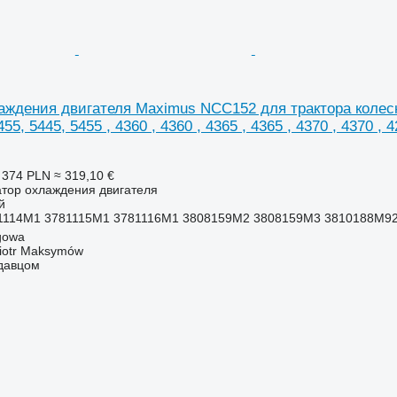
ждения двигателя Maximus NCC152 для трактора колесного
455, 5445, 5455 , 4360 , 4360 , 4365 , 4365 , 4370 , 4370 , 4
 374 PLN
≈ 319,10 €
атор охлаждения двигателя
й
1114M1 3781115M1 3781116M1 3808159M2 3808159M3 3810188M9
gowa
iotr Maksymów
одавцом