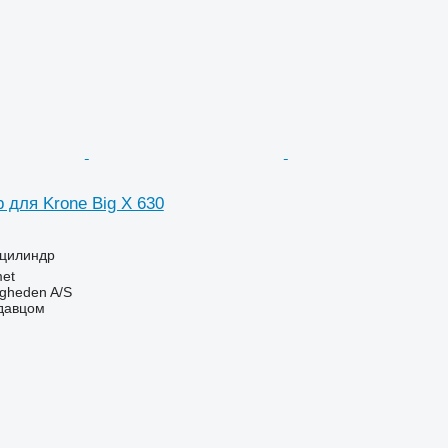
 для Krone Big X 630
оцилиндр
et
ingheden A/S
одавцом