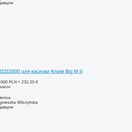
одавцом
2315500 для косилки Krone Big M II
 000 PLN
≈ 232,20 €
онасос
enica
gnieszka Wilczyńska
одавцом