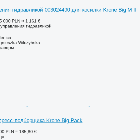
ния гидравликой 003024490 для косилки Krone Big M II
5 000 PLN
≈ 1 161 €
т управления гидравликой
enica
gnieszka Wilczyńska
одавцом
пресс-подборщика Krone Big Pack
00 PLN
≈ 185,80 €
ица