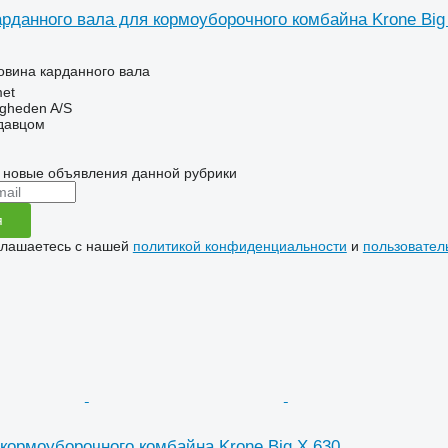
арданного вала для кормоуборочного комбайна Krone Big
товина карданного вала
et
ingheden A/S
одавцом
 новые объявления данной рубрики
я
глашаетесь с нашей
политикой конфиденциальности
и
пользовател
 кормоуборочного комбайна Krone Big X 630