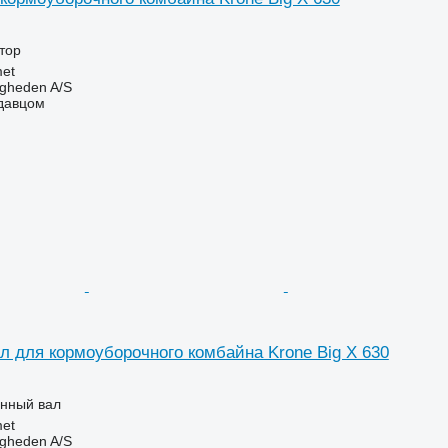
ктор
et
ingheden A/S
одавцом
л для кормоуборочного комбайна Krone Big X 630
анный вал
et
ingheden A/S