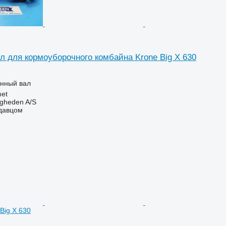
л для кормоуборочного комбайна Krone Big X 630
анный вал
et
ingheden A/S
одавцом
Big X 630