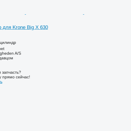
 для Krone Big X 630
оцилиндр
et
ingheden A/S
одавцом
 запчасть?
у прямо сейчас!
ть