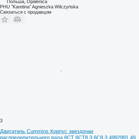
Польша, Opalenica
PHU "Karetina" Agnieszka Wilczyńska
Связаться с продавцом
3
Двигатель Cummins Корпус звездочки
распределительного вала 6CT 6CT8.3 6C8.3 4992991 49