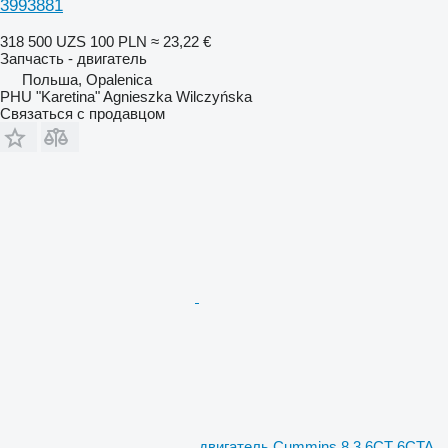
3993881
318 500 UZS
100 PLN
≈ 23,22 €
Запчасть - двигатель
Польша, Opalenica
PHU "Karetina" Agnieszka Wilczyńska
Связаться с продавцом
двигатель Cummins 8.3 6CT 6CTA