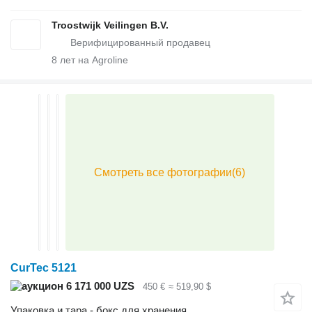
Troostwijk Veilingen B.V.
8
лет на Agroline
CurTec 5121
6 171 000 UZS
450 €
≈ 519,90 $
Упаковка и тара - бокс для хранения